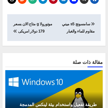
تصفّح
سامسونج s5 ميني
موتورولا g متاح الان بسعر
المقالات
مقاوم للماء والغبار
179 دولار امريكى
مقالة ذات صلة
طريقة تفعيل واستخدام بيئة لينكس المدمجة