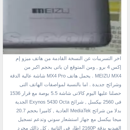
اخر التسريبات عن النسخة القادمة من هاتف ميزو إم
إكس 4 برو , ومن المتوقع ان ياتى بحجم اكبر من
MX4
MEIZU
. يحمل هاتف MX4 Pro شاشة عالية الدقة
وشرائح جديدة . اما بالنسبة لمواصفات الهاتف التى
حصلنا عليها اليوم كالاتى شاشة
5.5
بوصة مع قرار
1536
فى 2560 بيكسل , شرائح Exynos 5430 Octa الجدية
بدلا من شرائح MediaTek العادية , كاميرا بحجم
20.7
ميجا بيكسل مع
جهاز استشعار
سوني
وتدعم تسجيل
الفيديو بدقة
2160P
اطار فى الثانية . كل ذالك مجرد