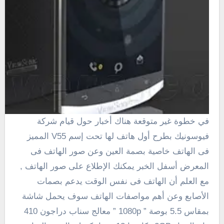
في خطوة غير متوقعة هناك أخبار حول قيام شركة
فيوسونيك بطرح أول هاتف لها تحت إسم V55 المميز
فى الهاتف خاصية بصمة العين وعن صور الهاتف فى
المعرض أسفل الخبر يمكنك الإطلاع على صور الهاتف ,
مع العلم أن الهاتف فى نفس الوقت يدعم بصمات
الأصابع وعن أهم مواصفات الهاتف سوف يحمل شاشة
بمقاس 5.5 بوصة ” 1080p ” معالج سناب دراجون 410