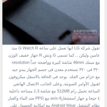
تقول شركة LG انها تعمل على ساعة G Watch R منذ
عامين وليكن .. كما تسمى G وتش R جهاز خفيف الوزن
مع سمك
46mm
شاشة كبيرة وواضحة جداً resolution
٣٢٠ فى ٣٢٠ تستخدم معدن فى جسم الجهاز يبدو جيد
مع حزام من الجلد يوجد فى الحافة بالاسفل ميكروفون
لقبول الأوامر الصوتية,
و
على الجانب
الاتصال الهاتفي
الساعة تحمل رام 512MB مع شاشة 1.3 مساحة داخلية
٤ جيجا و جهاز استشعار9-axis مع PPG ضد الماء والغبار
نظام التشغيل Android Wear مع امكانية الحصول على