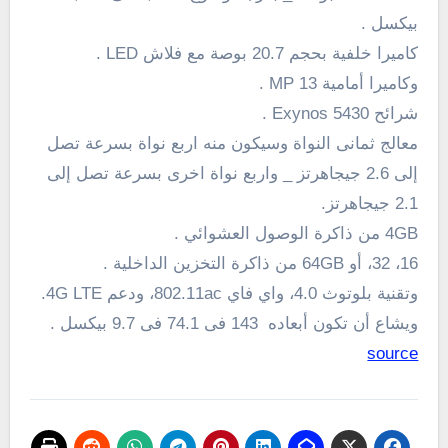
بيكسل .
كاميرا خلفية بحجم 20.7 بوصة مع
فلاش LED
.
وكاميرا
أمامية
13
MP
.
شرائح
5430
Exynos
.
معالج ثمانى النواة وسيكون منه اربع نواة
بسرعة تصل
إلى 2.6
جيجاهرتز
_ واربع نواة اخرى
بسرعة تصل
إلى
2.1
جيجاهرتز
.
4GB
من ذاكرة الوصول العشوائي
.
16، 32
،
أو
64GB
من
ذاكرة التخزين الداخلية .
وتقنية بلوتوث
4.0،
واي فاي
802.11ac
،
ودعم
LTE
4G
.
و
يشاع
أن تكون
أبعاده
143 فى 74.1 فى 9.7 بيكسل .
source