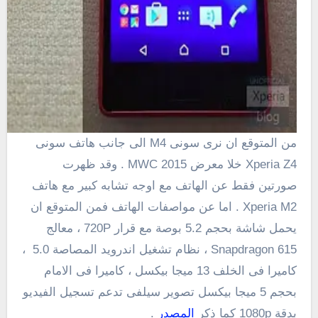
من المتوقع ان نرى سونى M4 الى جانب هاتف سونى
Xperia Z4 خلا معرض
MWC
2015 . وقد ظهرت
صورتين فقط عن الهاتف مع اوجه تشابه كبير مع هاتف
M2
Xperia
. اما عن مواصفات الهاتف فمن المتوقع ان
يحمل شاشة بحجم 5.2 بوصة مع قرار
720P
، معالج
Snapdragon 615 ، نظام تشغيل اندرويد المصاصة 5.0 ،
كاميرا فى الخلف 13 ميجا بيكسل ، كاميرا فى الامام
بحجم 5 ميجا بيكسل تصوير سيلفى تدعم تسجيل الفيديو
بدقة 1080p كما ذكر
المصدر
.