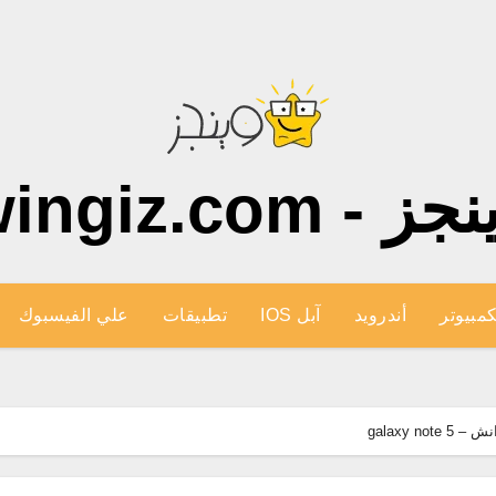
ز - wingiz.com
كمبيوتر
أندرويد
آبل IOS
تطبيقات
علي الفيسبوك