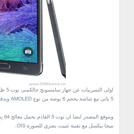
اولى التسريبات عن جهاز سامسونج جالكسى نوت 5 ظهرت اليوم , وقد ذكر
5 ياتى مع شاشة بحجم 6 بوصة من نوع AMOLED وبدقة 4K , وكثافة الشاشة
ميجا بيكسل مع تقنية تثبيت بصري للصورة OIS.