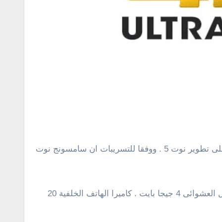
ان شركة سامسونج الكورية تعمل على تطوير نوت 5 . ووفقا للتسريبات ان سامسونج نوت
ويتوقع المصدر ايضا ان نوت 5 القادم يحمل معالج 64 بِت ثمانى النواة من فئة سناب دراجون 810 الاحدث وذاكرة الوصول العشوائى 4 جيجا بايت . كاميرا الهاتف الخلفية 20