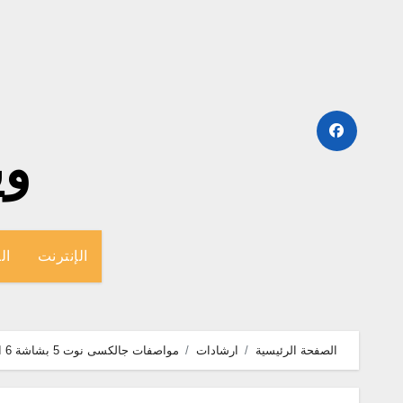
لتجاوز
لى
لمحتوى
وينج
الإنترنت
ال
الصفحة الرئيسية
ارشادات
مواصفات جالكسى نوت 5 بشاشة 6 انش – galaxy note 5