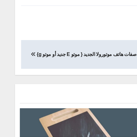
ات هاتف موتورولا الجديد { موتو E جديد أو موتو g}