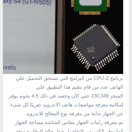
برنامج CPU-Z من البرامج التي تستحق التحميل علي
الهاتف عدد من قام بتقيم هذا التطبيق علي
المتجر 230,349 حتي الأن وحصد في ذلك 4.5 نجوم يوفر
إمكانية معرفة مواصفات هاتف الاندرويد تقريبًا كل شىء
عن الجهاز بداية من معرفة نوع المعالج للاندرويد
ثم معرفة رامات الجهاز مقاس الشاشة مساحة الجهاز
كما يوفر الكثير من التفاصيل حول حالة البطارية سعة