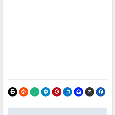
تصفّح