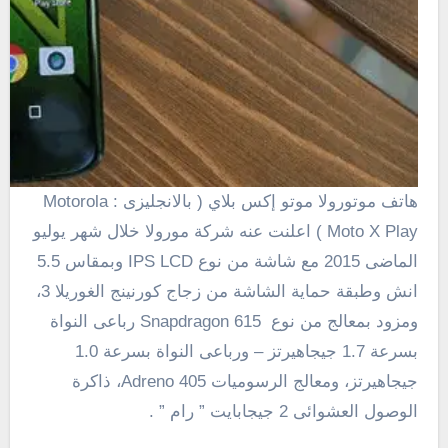
هاتف موتورولا موتو إكس بلاي ( بالانجليزى : Motorola
Moto X Play ) اعلنت عنه شركة مورولا خلال شهر يوليو
الماضى 2015 مع شاشة من نوع IPS LCD وبمقاس 5.5
انش وطبقة حماية الشاشة من زجاج كورنينج الغوريلا 3،
ومزود بمعالج من نوع Snapdragon 615 رباعى النواة
بسرعة 1.7 جيجاهيرتز – ورباعى النواة بسرعة 1.0
جيجاهيرتز، ومعالج الرسوميات Adreno 405، ذاكرة
الوصول العشوائى 2 جيجابايت ” رام ” .