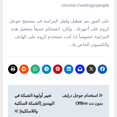
chrome://settings/people
على الفور يتم تعطيل وقفل المزامنة فى متصفح جوجل
كروم على أجهزتك . ولكن، انصحكم جميعاً بتشغيل هذه
المزامنة خصوصاً إذا كنت تستخدم كروم على الهاتف
والكمبيوتر الخاص بك .
تصفّح
استخدام جوجل درايف
تغيير أولوية الشبكة في
المقالات
بدون نت Offline
الويندوز [الشبكة السلكية
واللاسلكية]