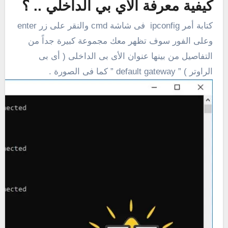
كيفية معرفة الاي بي الداخلي .. ؟
كتابة أمر ipconfig فى شاشة cmd والنقر على زر enter
وعلى الفور سوف تظهر معك مجموعة كبيرة جداً من
التفاصيل من بينها عنوان الأى بى الداخلى ( أى بى
الراوتر ) ” default gateway ” كما فى الصورة .