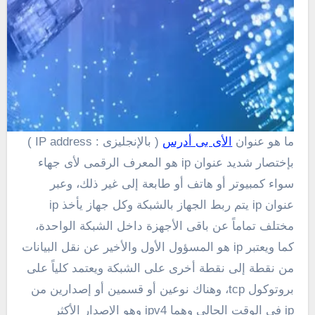
ما هو عنوان
الأى بى أدرس
( بالإنجليزى : IP address )
بإختصار شديد عنوان ip هو المعرف الرقمى لأى جهاء
سواء كمبيوتر أو هاتف أو طابعة إلى غير ذلك، وعبر
عنوان ip يتم ربط الجهاز بالشبكة وكل جهاز يأخذ ip
مختلف تماماً عن باقى الأجهزة داخل الشبكة الواحدة،
كما ويعتبر ip هو المسؤول الأول والأخير عن نقل البيانات
من نقطة إلى نقطة أخرى على الشبكة ويعتمد كلياً على
بروتوكول tcp، وهناك نوعين أو قسمين أو إصدارين من
ip فى الوقت الحالى وهما ipv4 وهو الإصدار الأكثر