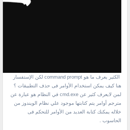
الكثير يعرف ما هو
command prompt لكن الإستفسار
هنا كيف يمكن استخدام الأوامر فى حذف التطبيقات ؟
لمن لايعرف كثير عن cmd.exe في النظام هو عبارة عن
مترجم أوامر يتم كتابتها موجود علي نظام الويندوز من
خلاله يمكنك كتابة العديد من الأوامر للتحكم فى
الحاسوب .