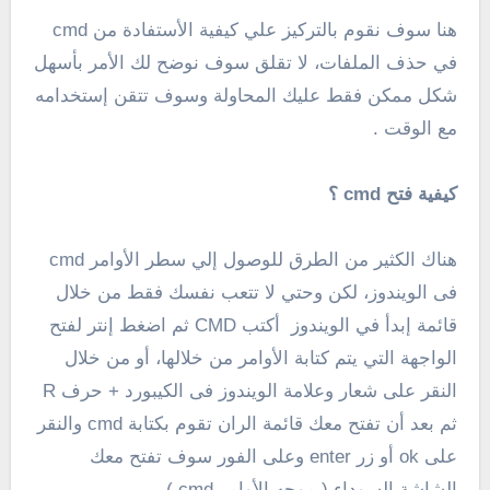
هنا سوف نقوم بالتركيز علي كيفية الأستفادة من cmd
في حذف الملفات، لا تقلق سوف نوضح لك الأمر بأسهل
شكل ممكن فقط عليك المحاولة وسوف تتقن إستخدامه
مع الوقت .
كيفية فتح cmd ؟
هناك الكثير من الطرق للوصول إلي سطر الأوامر cmd
فى الويندوز، لكن وحتي لا تتعب نفسك فقط من خلال
قائمة إبدأ في الويندوز أكتب CMD ثم اضغط إنتر لفتح
الواجهة التي يتم كتابة الأوامر من خلالها، أو من خلال
النقر على شعار وعلامة الويندوز فى الكيبورد + حرف R
ثم بعد أن تفتح معك قائمة الران تقوم بكتابة cmd والنقر
على ok أو زر enter وعلى الفور سوف تفتح معك
الشاشة السوداء ( موجه الأوامر cmd ) .