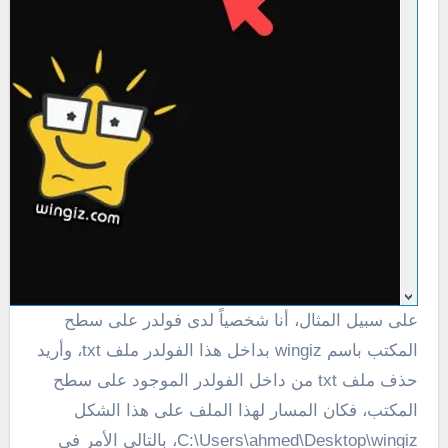
على سبيل المثال، أنا شخصياً لدى فولدر على سطح
المكتب باسم wingiz بداخل هذا الفولدر ملف txt، وأريد
حذف ملف txt من داخل الفولدر الموجود على سطح
المكتب، فكان المسار لهذا الملف على هذا الشكل
C:\Users\ahmed\Desktop\wingiz، بالتالى الأمر فى