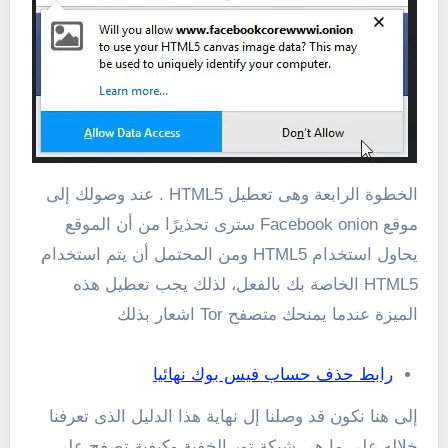
الخطوة الرابعة وهى تعطيل HTML5 . عند وصولك إلى
موقع Facebook onion سترى تحذيرًا من أن الموقع
يحاول استخدام HTML5 ومن المحتمل أن يتم استخدام
HTML5 الخاصة بك بالفعل، لذلك يجب تعطيل هذه
الميزة عندما يمنحك متصفح Tor اشعار بذلك
رابط حذف حساب فيس بوك نهائيا
إلى هنا نكون قد وصلنا إل نهاية هذا الدليل الذى تعرفنا
خلاله على ما هى شبكة تور الخفية وكيفية تصفح على