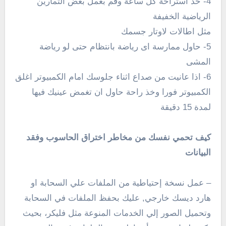
4- خذ استراحة كل ساعة وقم بعمل بعض التمارين
الرياضية الخفيفة
مثل اطالات لاوتار جسمك
5- حاول ممارسة اى رياضة بانتظام حتى لو رياضة
المشى
6- اذا عانيت من صداع اثناء جلوسك امام الكمبيوتر اغلق
الكمبيوتر فورا وخذ راحة حاول ان تغمض عينيك فيها
لمدة 15 دقيقة
كيف تحمي نفسك من مخاطر اختراق الحاسوب وفقد
البيانات
– عمل نسخة إحتياطية من الملفات علي السحابة او
هارد ديسك خارجي, عليك بحفظ الملفات في السحابة
وتحميل الصور إلي الخدمات المنوعة مثل فليكر، بحيث