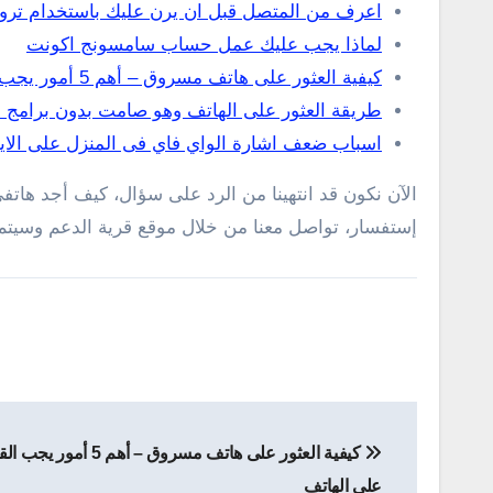
اعرف من المتصل قبل ان يرن عليك باستخدام تروك
لماذا يجب عليك عمل حساب سامسونج اكونت
كيفية العثور على هاتف مسروق – أهم 5 أمور يجب القيام بها الآن حتى تتمكن من العثور على الهاتف
طريقة العثور على الهاتف وهو صامت بدون برامج لل
اسباب ضعف اشارة الواي فاي فى المنزل على الايفو
الآن نكون قد انتهينا من الرد على سؤال، كيف أجد هاتف
إستفسار، تواصل معنا من خلال موقع قرية الدعم وسيتم
تصفّح
كيفية العثور على هاتف مس
المقالات
على الهاتف