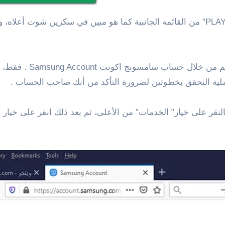
بعد ذلك، قم بالنقر على خيار تشغيل الصوت “PLAY SOUND” من القائمة الجانبية كما هو مبي
Samsung Account . فقط، قم بالتوجه إلى هذا الرابط “
ة التحقق بخطوتين لضرورة التأكد من أنك صاحب الحساب .
النقر على خيار” الخدمات” من الأعلى، ثم بعد ذلك انقر على خيا