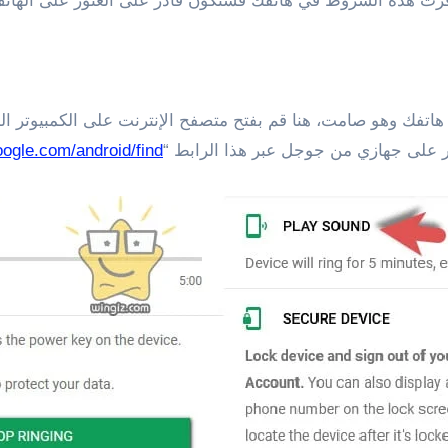
 توفرت هذه الشروط في هاتفك فستكون قادر على العثور على الها
اتفك وهو صامت، هنا قم بفتح متصفح الإنترنت على الكمبيوت
ر على جهازي من جوجل عبر هذا الرابط “
oogle.com/android/find