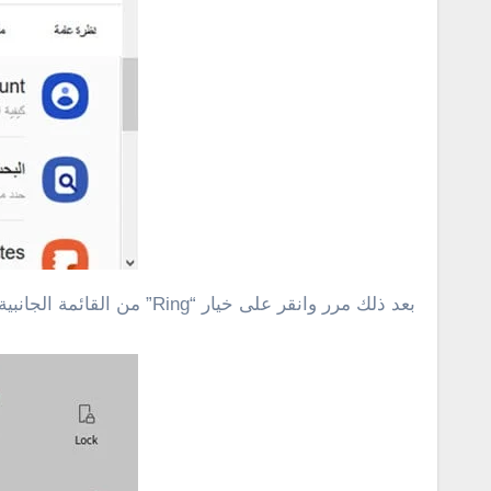
بعد ذلك مرر وانقر على خيار “Ring” من القائمة الجانبية، ثم النقر على خيار “Ring” أيضًا كما هو مبين وموضح في سكرين شوت أدناه .