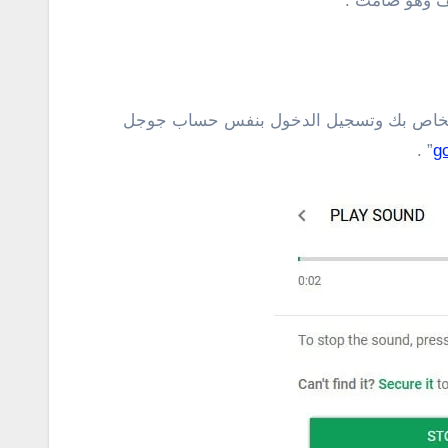
تف وهو صامت .
ر الخاص بك وتسجيل الدخول بنفس حساب جوجل
” .
g