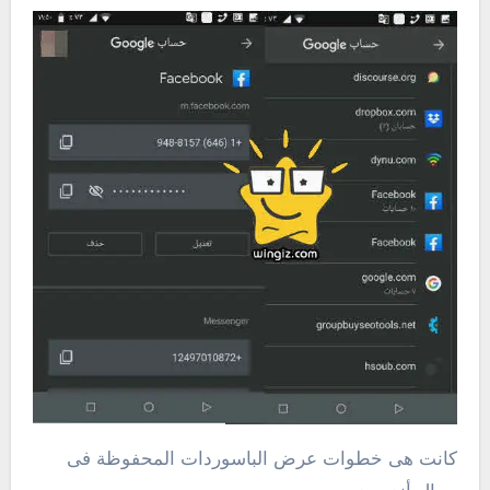
كانت هى خطوات عرض الباسوردات المحفوظة فى