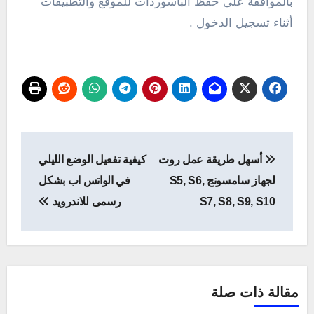
بالموافقة على حفظ الباسوردات للموقع والتطبيقات
أثناء تسجيل الدخول .
تصفّح
أسهل طريقة عمل روت
كيفية تفعيل الوضع الليلي
المقالات
لجهاز سامسونج S5, S6,
في الواتس اب بشكل
S7, S8, S9, S10
رسمى للاندرويد
مقالة ذات صلة