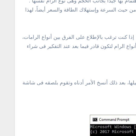
مام بها جيداً بجانب الحجم وهى نوع الرام نفسها .
لحال يختلف كل جيل عن الجيل الأخر من حيث السرعة وإستهلاك الطاقة والسعر أيضاً، لهذا
ذا كنت ترغب بالإطلاع على الفرق بين أنواع الرامات،
ع الرام لتكون قادر فيما بعد عند التفكير فى شراء
ً بالتوجه إلى قائمة إبدأ فى جهاز الكمبيوتر الخاص بك ومن ثم بعد ذلك تقوم بالبحث عن شاشة cmd وتشغيلها، بعد ذلك أنسخ الأمر أدناه وتقوم بلصقه فى شاشة