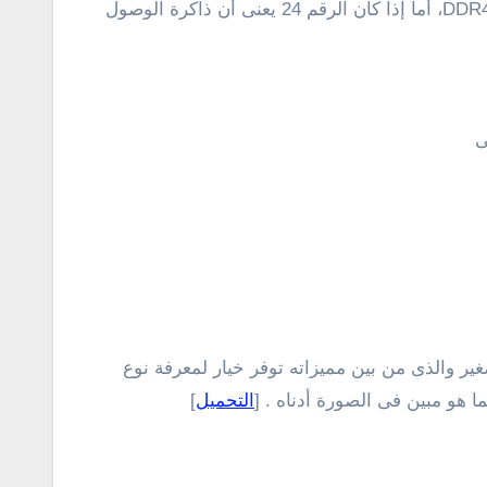
، أما إذا كان الرقم 24 يعنى أن ذاكرة الوصول
ى
انة بواحد من البرامج الرائعة حقاً والمتخصصة فى معرفة مواصفات أجهزة الكمبيوتر وهو برنامج CPU-Z الصغير والذى من بين مميزاته توفر خيار لمعرفة نوع
التحميل
]