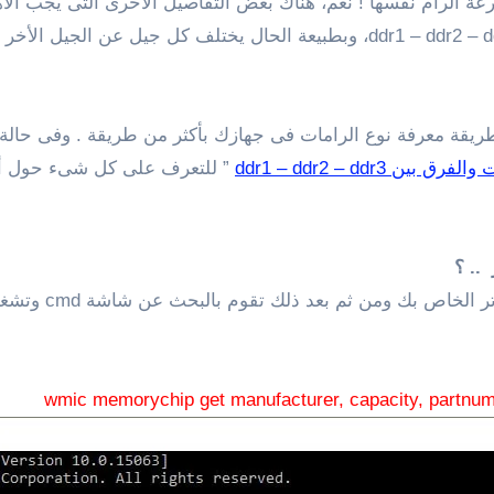
عة الرام نفسها ! نعم، هناك بعض التفاصيل الأخرى التى يجب الأهت
يتوفر أربع أجيال مختلفة من الرامات تشمل ddr1 – ddr2 – ddr3 – ddr4، وبطبيعة ا
ريقة معرفة نوع الرامات فى جهازك بأكثر من طريقة . وفى حالة إ
 بين ddr1 – ddr2 – ddr3
” للتعرف على كل شىء حول أنوا
.. ؟
للبدء، عليك أولا
wmic memorychip get manufacturer, capacity, partnum