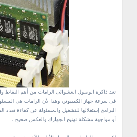
تعد ذاكرة الوصول العشوائى الرامات من أهم النقاط والأمور التى يجب الأهتمام بها جيداً عند التفكير فى شراء جهاز كمبيوتر جديد نظراً لأن حجم ونوع الرامات يفرق كثير جداً
فى سرعة جهاز الكمبيوتر، وهذا لأن الرامات هى المسئولة
البرامج إستغلالها للتشغيل والمسئولة عن كفاءة تعدد ال
أو مواجهة مشكلة تهنيج الجهازك والعكس صحيح .