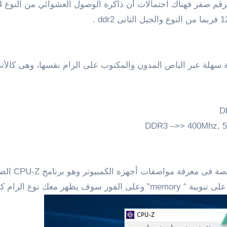
احتمالات أن ذاكرة الوصول العشوائي من النوع DDR4
 سهلة عبر الباص المدون والمكتوب على الرام نفسها، وهى كالأت
يمكنك الاستع
هو مبين فى الصورة أدناه . [