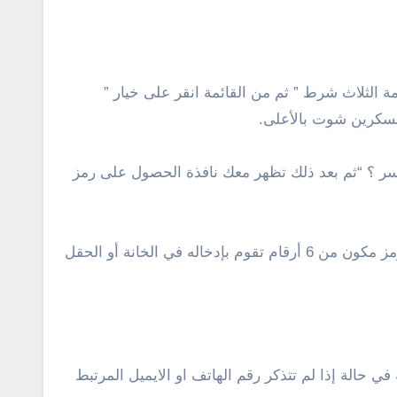
 الثلاث شرط ” ثم من القائمة انقر على خيار ”
السكرين شوت بالأعلى.
السر ؟ “ثم بعد ذلك تظهر معك نافذة الحصول على رمز
حدد على طريقة استرداد حسابك حسب المناسب لك، ثم انقر على متابعة، في الأخير من المفترض سوف تحصل على رمز مكون من 6 أرقام تقوم بإدخاله في الخانة أو الحقل
ي حالة إذا لم تتذكر رقم الهاتف او الايميل المرتبط