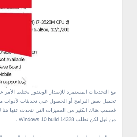
مع التحديثات المستمرة للإصدار الويندوز يختلط الأمر علينا في معرفة بعض التفاصيل الهامة حول إصدار الويندوز الحالي وهل يحتاج بالفعل إلي ترقية ؟ من ناحية أخري عند
فحسب هناك الكثير من المميزات التي نتحدث عنها هنا ل
من قبل لكن تطلب Windows 10 build 14328 .