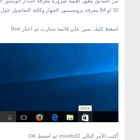
من السابق يظهر اهمية ضرورة معرفة اصدار الويندوز ا
32 او 64 معرفة بروسيسور الجهاز وكافة التفاصيل حول الرام ومعرفة اصدار البيوس ونوع اصدار الويندوز المستخدم . تابع الخطوات التالية .
اضغط كليك يمين علي قائمة ستارت ثم اختار Run
أكتب الأمر التالي msinfo32 ثم اضغط OK