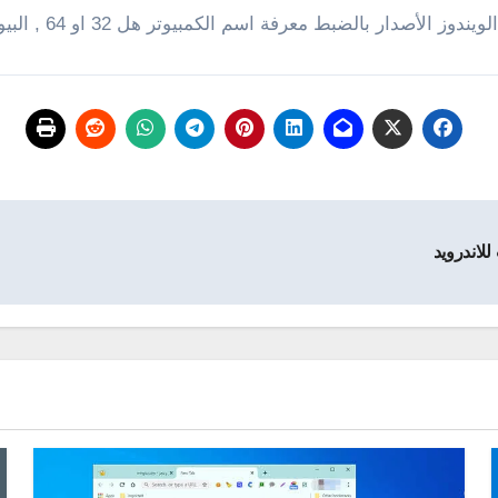
رفة اسم الكمبيوتر هل 32 او 64 , البيوس والكثير من التفاصيل الأخري .