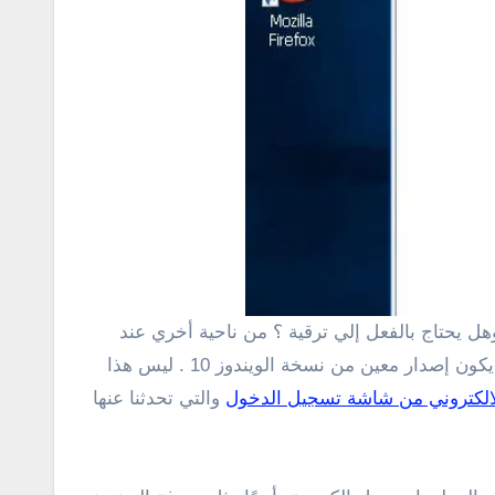
تحميل بعض البرامج أو الحصول علي تحديثات لأدوات معينة مثل برامج التعديل علي الصور وتشغيل الميديا قد يتطلب أن يكون إصدار معين من نسخة الويندوز 10 . ليس هذا
الالكتروني من شاشة تسجيل الدخول
والتي تحدثنا عنها