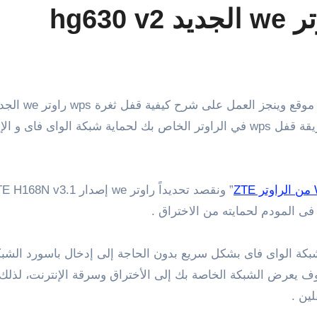
الجديد 2020 الذي يحمل اسم hg630 v2 وتبحث عن طريقة قفل wps في الراوتر الخاص ب
فى المودم لحمايته من الاختراق .
د خاصية wps فى الاتصال على شبكة الواى فاى بشكل سريع بدون الحاجة إلى إدخال 
اصية wps فى الراوتر فهذا سوف يعرض الشبكة الخاصة بك إلى الأختراق وسرقة ال
ين .