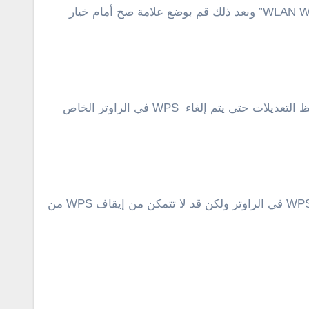
الآن، انقر على خيار “Home Network” من الأعلى، ثم بعد ذلك أنقر على خيار “WLAN Access”، قم بالنقر على خيار “WLAN WPS” وبعد ذلك قم بوضع علامة صح أمام خيار
لإيقاف WPS في الراوتر . فقط، قم بنفس الخطوات أعلاه وفي الأخير قم بإزالة علامة صح من أمام “Enable WPS” وحفظ التعديلات حتى يتم إلغاء WPS في الراوتر الخاص
بالإضافة إلى ذلك، ستجد فى الخلف على ظهر الراوتر زر باسم WLAN/WPS بالنقر عليه ستلاحظ على الفور اضاءة لمبة WPS في الراوتر ولكن قد لا تتمكن من إيقاف WPS من