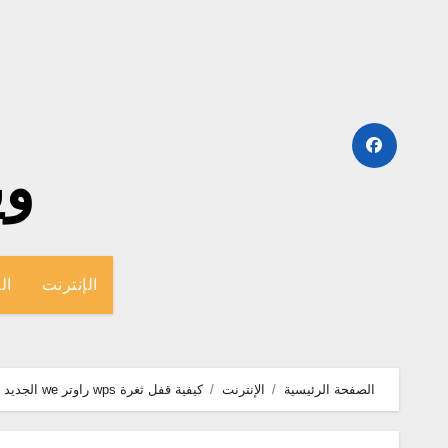
لتجاوز
لى
لمحتوى
وينج
الإنترنت
ال
الصفحة الرئيسية
الإنترنت
كيفية قفل ثغرة wps راوتر we الجديد hg630 v2