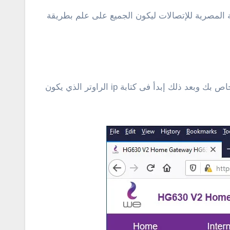
لى شرح كيفية تشغيل وإيقاف ثغرة wps في راوتر hg630 v2 الجديد من شركة المصرية للإتصالات ليكون الجميع على علم بطريقة
فقط، قم بالاتصال على الراوتر عن طريق الواى فاى أو الكيبل ومن ثم فتح متصفح الإنترنت على الموبايل أو الكمبيوتر الخاص بك وبعد ذلك إبدأ فى كتابة ip الراوتر الذي يكون