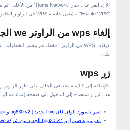
“Enable WPS” لتشغيل خاصية WPS فى الراوتر الخاص بك التابع لشركة المصرية للإتصالات .
إلغاء wps من الراوتر we الجديد
بك .
زر wps
هذا الزر و ستحتاج إلى الدخول إلى صفحة إعدادات الراو
تغير باسورد الواى فاى we الجديد | hg630 v2 واخفاء الشبكة
أهم ميزة فى راوتر hg630 v2 الجديد من شركة we