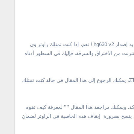
ك لحماية شبكة الواى فاى و الإنترنت من الاختراق والسرقة، فإليك فى السطور أدناه
” ونقصد تحديداً راوتر we إصدار ZTE H168N v3.1، يمكنك الرجوع إلى هذا المقال فى حالة كنت تمتلك
باسورد الشبكة، ويمكنك مراجعة هذا المقال ” ” لمعرفة كيف تقوم
إنترنت، لذلك ينصح بضرورة إيقاف هذه الخاصية فى الراوتر لضمان