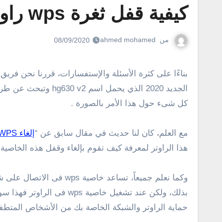
كيفية قفل ثغرة wps راوتر we الجديد hg630 v2
من
ahmed mohamed
08/09/2020
بناءًا على كثرة الأسئلة والإستفسارات، قررنا نحن فريق موقع وينجز العمل على شرح كيفية قفل ثغرة wps راوتر we الجديد إصدار hg630 v2 ! نعم، إذا كنت تمتلك راوتر وى
كل شىء حول هذا الأمر بالصورة .
مع العلم، كان لنا حديث في مقال سابق عن “
إلغاء WPS من الراوتر ZTE
هذا الراوتر لمعرفة كيف تقوم بإلغاء وقفل هذه الخاصية 
وكما نعلم جميعاً، تساع
بذلك، ولكن عند تشغيل خ
حماية الراوتر والشبكة الخاصة بك من الأشخاص المتطفل