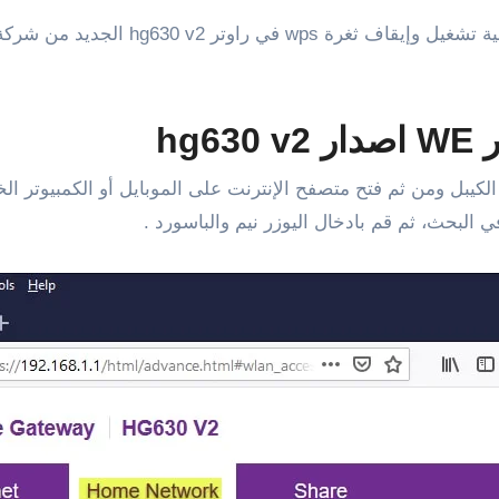
عموماً، سنلقى الضوء خلال هذه السطور ع