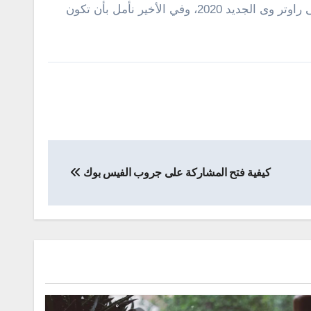
إلى هنا وبهذه الخطوات نكون قد وصلنا إلى نهاية هذه التدوينة التى تعرفنا خلالها على شرح كيفية تشغيل وإيقاف WPS فى راوتر وى الجديد 2020، وفي الأخير نأمل بأن تكون
كيفية فتح المشاركة على جروب الفيس بوك