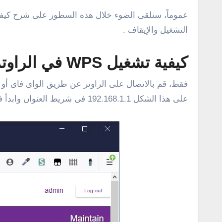
التشغيل والإيقاف .
كيفية تشغيل WPS في الراوتر WE اصدار hg630 v2
على هذا الشكل 192.168.1.1 فى شريط العنوان وابدأ في البحث، ثم قم بادخال اليوزر نيم والباسورد .