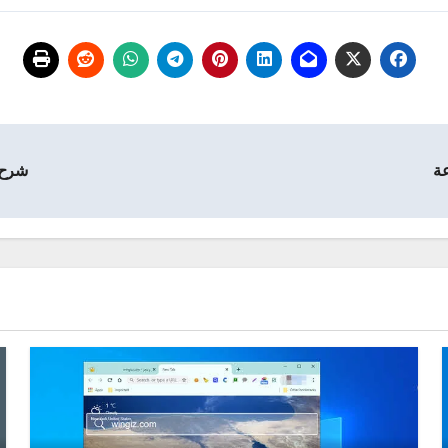
عة
شرح 