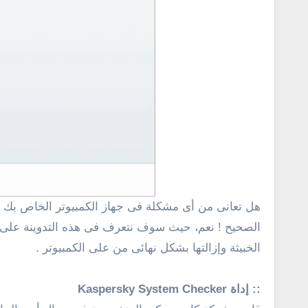
هل تعانى من أى مشكلة فى جهاز الكمبيوتر الخاص بك .. ؟ هل تبحث عن طريقة للبحث عن البرامج الخبيثة فى الكمبيوتر وإزالتها .. ؟ إذا كانت الأجابة نعم فأنت فى المكان
الصحيح ! نعم، حيث سوف نتعرف فى هذه التدوينة على و
الخبيثة وإزالتها بشكل نهائى من على الكمبيوتر .
:: إداة Kaspersky System Checker