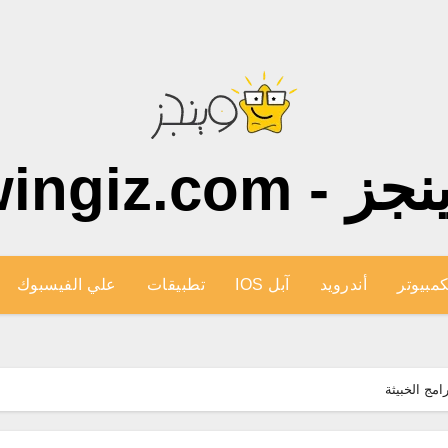
ز - wingiz.com
كمبيوتر
أندرويد
آبل IOS
تطبيقات
علي الفيسبوك
امج الخبيثة