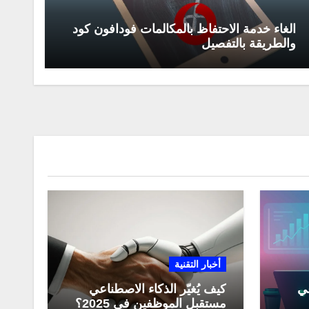
الغاء خدمة الاحتفاظ بالمكالمات فودافون كود
والطريقة بالتفصيل
أخبار التقنية
عي
كيف يُغيّر الذكاء الاصطناعي
مستقبل الموظفين في 2025؟