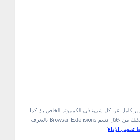
رير كامل عن كل شىء فى الكمبيوتر الخاص بك كما
وتظهر لك بعض الأقسام الأضافية فى الواجهة الرئيسية للإداة التى توفر لك بعض المميزات الإضافية، على سبيل المثال يمكنك من خلال قسم Browser Extensions بالتعرف
ط تحميل الإداة
]