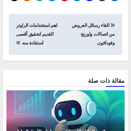
تصفّح
الغاء رسائل العروض
اهم استخدامات الراوتر
المقالات
من اتصالات واورنج
القديم لتحقيق أقصى
وفودافون
استفادة منه
مقالة ذات صلة