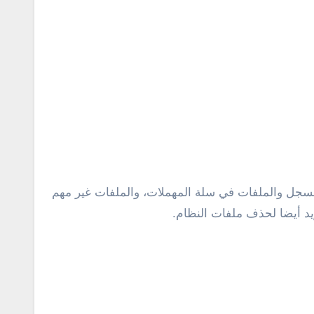
ر فوق ok وهذا يشمل الملفات المؤقتة وملفات السجل والملفات في سلة المهملات، والملفات غير مهم