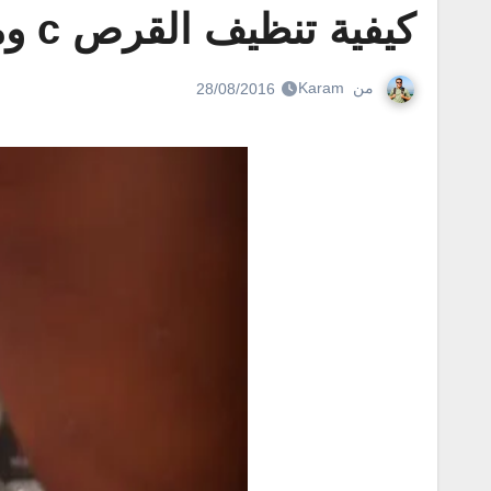
كيفية تنظيف القرص c ومسح المخلفات بدون برامج
من
Karam
28/08/2016