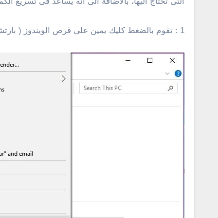
التى تحتاج اليها، بالأضافة الى أنه يساعد فى تسريع ا
1 : تقوم بالضغط كليك يمين على قرص الويندوز ( بارتشن c ) وأختيار خصائص properties كما فى الصورة أدناه .