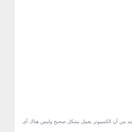
مكنك اضغط على ” More Options ” ثم تقوم بأختيار ” Clean up ” ثم الضغط على ok وذلك للتأكيد من أن الكمبيوتر يعمل يشكل صحيح وليس هناك أى