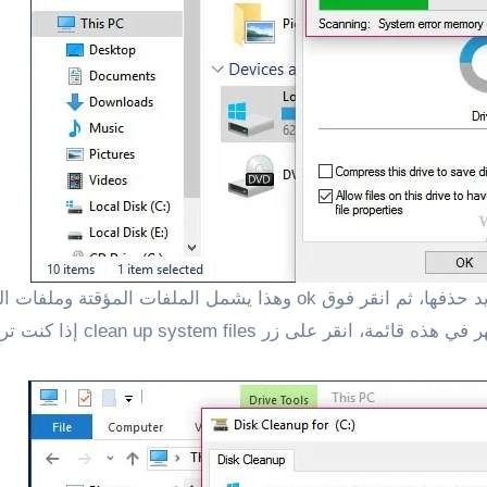
3 : فى هذه الخطوة تقوم بتحديد أنواع الملفات التي تريد حذفها، ثم انق
clean up sys إذا كنت تريد أيضا لحذف ملفات النظام.