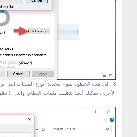
الأخرى. يمكنك أيضا تنظيف ملفات النظام، والتي لا تظهر في هذه قائمة، انقر على زر tem files