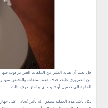
هل تعلم أن هناك الكثير من الملفات الغير مرغوب فيها على جهاز الكمبيوتر الخاص بك والتى تستغل مساحة كبيرة من القرص الصلب وتأثر بالسلب على الكمبيوتر ؟ لهذا السبب
من الضرورى عليك حذف هذه الملفات والتخلص منها وذل
الحاجة الى تحميل أو تثبيت أى برامج طرف ثالث .
بكل تأكيد هذه العملية سيكون له تأثير أيجابى على جه