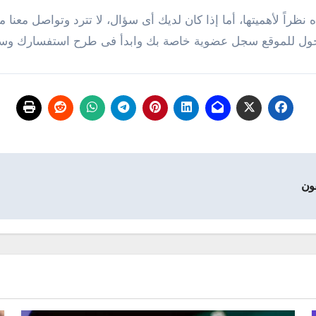
ظراً لأهميتها، أما إذا كان لديك أى سؤال، لا تترد وتواصل معنا
لدخول للموقع سجل عضوية خاصة بك وابدأ فى طرح استفسارك وسي