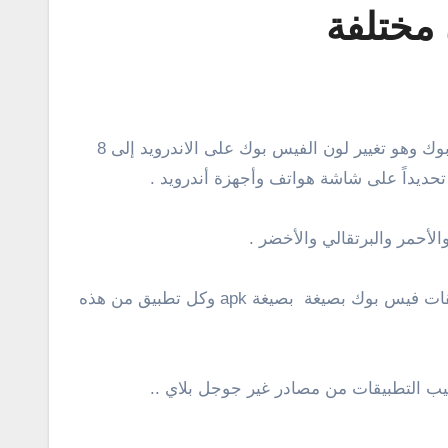
حديداً على شاشة هواتف وأجهزة أندرويد .
الأحمر والبرتقالي والأخضر .
فمنذ تأسيس الفيس بوك ٤ فبراير، ٢٠٠٤ وحتى الوقت الحالى وهو باللون الأزرق . فى هذه التدوينة سيكون أمامك 9 تطبيقات فيس بوك بصيغة بصيغة apk وكل تطبيق من هذه