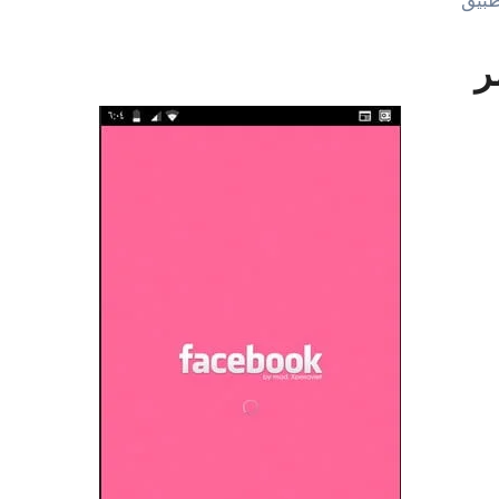
طبيق
ر