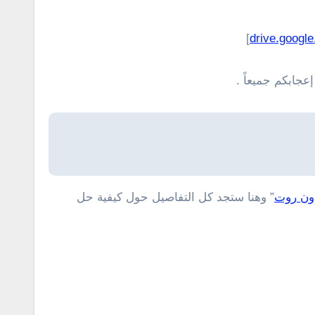
]
drive.googl
جابكم جميعاً .
دون روت
” وهنا ستجد كل التفاصيل حول كيفية حل