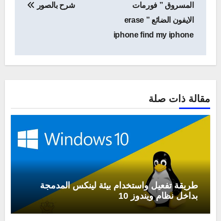
المقالات
المسروق ” فورمات
شرح بالصور
الايفون الضائع ” erase
iphone find my iphone
مقالة ذات صلة
طريقة تفعيل واستخدام بيئة لينكس المدمجة
بداخل نظام ويندوز 10