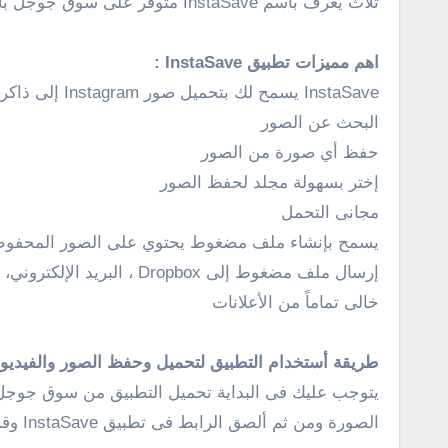
ثلاث يعرف بأسم InstaSave متوفر على سوق جوجل بلاى .
اهم مميزات تطبيق InstaSave :
InstaSave يسمح لك بتحميل صور Instagram إلى ذاكرة جهازك الخاص بك، مما يسمح لك أن تراهم في أي زمان وأي مكان.
البحث عن الصور
حفظ أي صورة من الصور
إختر بسهولة مجلد لحفظ الصور
مجانى التحمل
يسمح بإنشاء ملف مضغوط يحتوي على الصور المحفوظة 
إرسال ملف مضغوط إلى Dropbox ، البريد الإلكتروني، وعبر بلوتوث، وغيرها
خالى تماماً من الأعلانات
طريقة أستخدام التطبيق لتحميل وحفظ الصور والفيديو
يتوجب عليك فى البداية تحميل التطبيق من سوق جوجل ب
الصورة ومن ثم ألصق الرابط فى تطبيق InstaSave وقم بتحميل الصورة بكل سهولة .