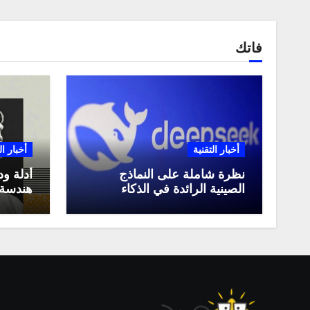
فاتك
أخبار التقنية
أخبار ال
نظرة شاملة على النماذج
أدلة ود
الصينية الرائدة في الذكاء
هندسة 
الاصطناعي، ومقارنة بينها،
لعام 2025
وكيف تستفيد منها في عام
2025