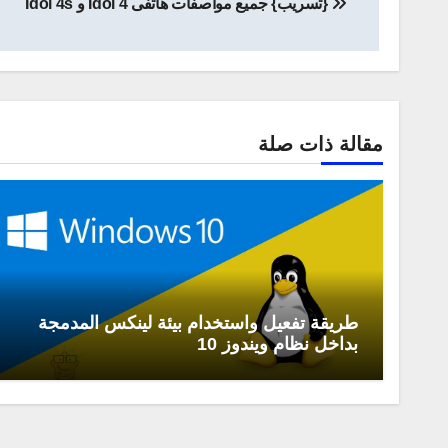
{تسريب} جميع مواصفات هاتفى Idol 4 و Idol 4s
المقالات
مقالة ذات صلة
طريقة تفعيل واستخدام بيئة لينكس المدمجة
بداخل نظام ويندوز 10