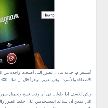
أنستقرام،
خدمة
تبادل الصور
التى
أصبحت
واحدة من ا
الأصدقاء
والأسرة . وفى تقرير مؤخراً قال أن هناك
400 مليون
ولكن للاسف اذا
حاولت
فى أي وقت نسخ وتحميل صورة ا
التي يمكن أن
تساعد المستخدمين على
حفظ
الصور
وال