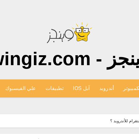
ز - wingiz.com
كمبيوتر
أندرويد
آبل IOS
تطبيقات
علي الفيسبوك
قرام للأندرويد ؟