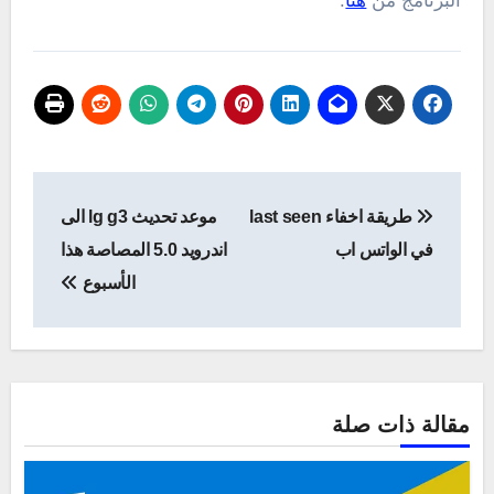
البرنامج من
هنا
.
تصفّح
طريقة اخفاء last seen
موعد تحديث lg g3 الى
المقالات
في الواتس اب
اندرويد 5.0 المصاصة هذا
الأسبوع
مقالة ذات صلة