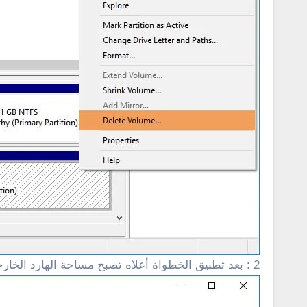
2 : بعد تطبيق الخطواة أعلاه تصبح مساحة الهارد الخارجى باللون الأسود، هنا يجب عليك النقر كليك يمين على هذه المساحة وأختيار ” new simple voume ” ثم أنقر على next .