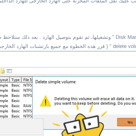
عليك نقل الملفات المخزنة على الهارد الخارجى للهارد الداخلى 
1 : أذهب إلى قائمة إبدأ، ثم قم بالبحث عن أداة ” Disk Manager ” وتشغيلها، ثم تقوم بت