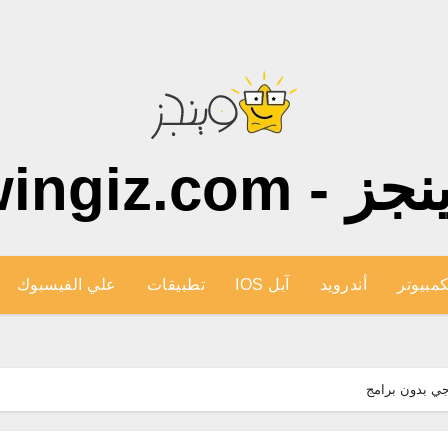
ز - wingiz.com
كمبيوتر
أندرويد
آبل IOS
تطبيقات
علي الفيسبوك
رجي بدون برامج