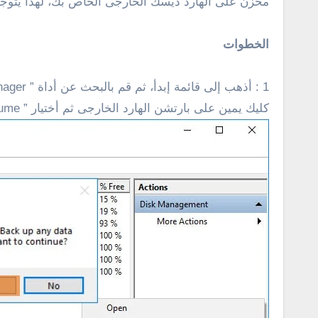
مخزن على الهارد ديسك الخارجى الخاص بك، لهذا يتوجب 
الخطوات
كليك يمين على بارتشن الهارد الخارجى ثم أختيار ” delete volume ” ( قرر هذه الخطوة مع جميع بارتشنات الهارد الخارجى ) بعد ذلك تظهر رسالة تقوم بالنقر على yes .