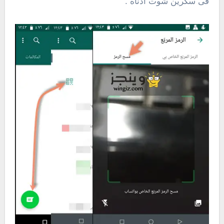
فى سكرين شوت أدناه .