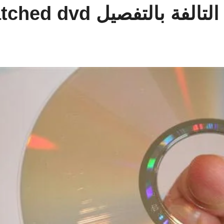
تفصيل fix scratched dvd