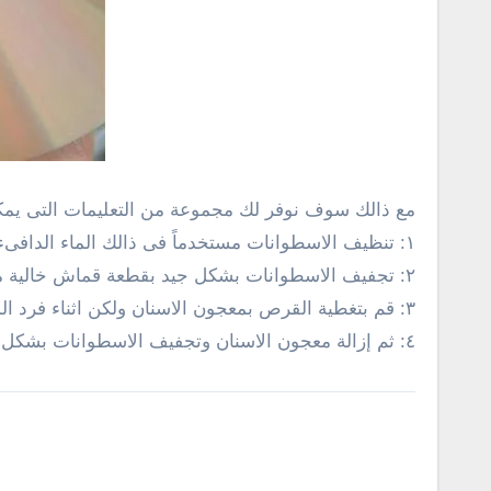
مع ذالك سوف نوفر لك مجموعة من التعليمات التى يمكن
١: تنظيف الاسطوانات مستخدماً فى ذالك الماء الدافىء + الصابون وذالك لإزالة بصمات الاصابع والاوساخ العالقة .
٢: تجفيف الاسطوانات بشكل جيد بقطعة قماش خالية من الوبر .
٣: قم بتغطية القرص بمعجون الاسنان ولكن اثناء فرد المعجون يتم من المنتصف الى الحافة وليس بشكل دائرى .
٤: ثم إزالة معجون الاسنان وتجفيف الاسطوانات بشكل جيد . [source: