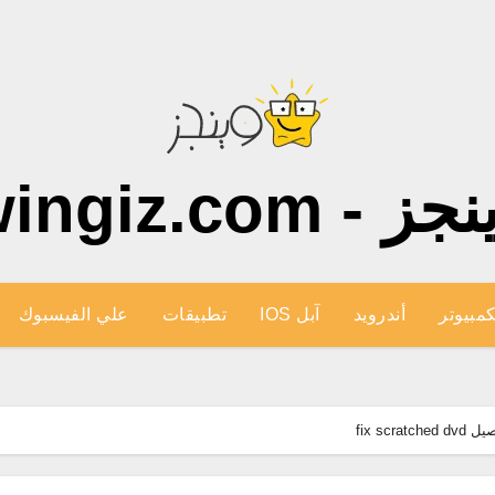
ز - wingiz.com
كمبيوتر
أندرويد
آبل IOS
تطبيقات
علي الفيسبوك
fix sc