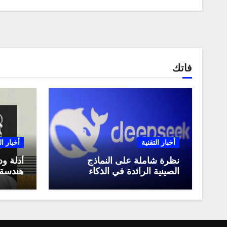
فاتك
أخبار التقنية
أخبار ال
نظرة شاملة على النماذج
أدلة ود
الصينية الرائدة في الذكاء
هندسة 
الاصطناعي، ومقارنة بينها،
لعام 2025
وكيف تستفيد منها في عام
2025