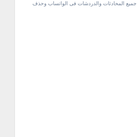
ف باسم إدارة مساحة التخزين Storage Manage والذى يتيح لك إدارة جميع المحادثات والدردشات فى الواتساب وحذف