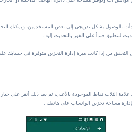
لواتس اب وتوفير مساحة على ذاكرة الهاتف الداخلية أو الخارجي
 بدأت بالوصول بشكل تدريجى إلى بعض المستخدمين، ويمكنك التح
يث للتطبيق فبدأ على الفور بالتحديث إليه .
التحقق من إذا كانت ميزة إدارة التخزين متوفرة فى حسابك على 
لامة الثلاث نقاط الموجودة بالأعلى، ثم بعد ذلك أنقر على خيار 
بإدارة مساحة تخزين الواتساب على هاتفك .