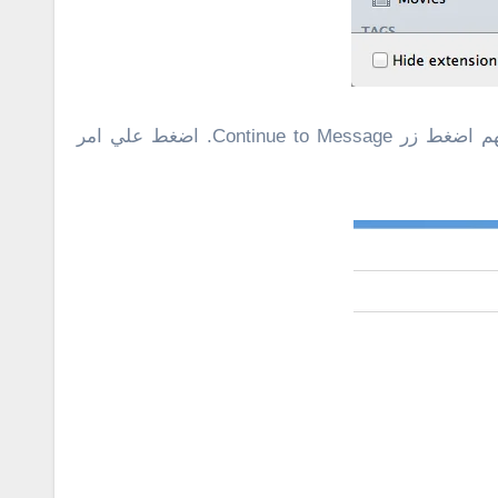
[dropcap]٣[/dropcap]اضغط علي Open مره اخري وانتظر حتي يتم رفع الملف. عندما تختار الملفات التى تود ارسالهم اضغط زر Continue to Message. اضغط علي امر