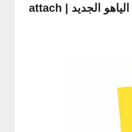
كيفية ارفاق ملف في بريد الياهو الطريقة بالصور على الياهو الجديد | attach