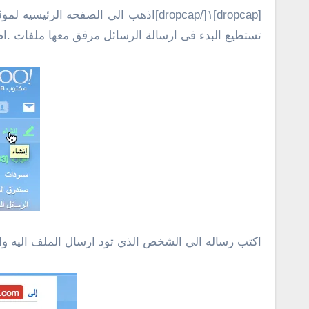
[dropcap]١[/dropcap]اذهب الي الصفحه الرئيسيه لموقع Yahoo!.ثم الي حساب
تستطيع البدء فى ارسالة الرسائل مرفق معها ملفات .اضغط علي زر Compose إو إنشاء للب
اكتب رساله الي الشخص الذي تود ارسال الملف اليه واضغط علي زرAttach Files ” ارفاق مل