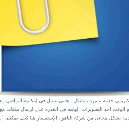
ت والصور. يزداد استخدام email اتساعاً مع الوقت احد التطويرات الهامه هى القدره 
دمة بشكل مجانى من شركة الياهو . الإستفسار هنا كيف يمكننى أر