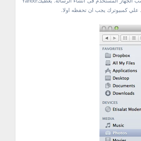
[dropcap]٢[/dropcap]اضغط علي زرBrowse لتختار من الملفات المحفوظه علي جهاز الكمبيوتر او الهاتف او التابلت حسب الجهاز المستخدم فى انشاء الرسالة. يعطيكYahoo!