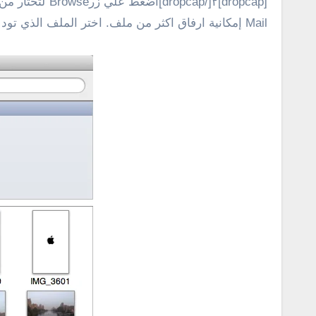
Mail إمكانية ارفاق اكثر من ملف. اختر الملف الذي تود ارساله كمرفق. ان لم يكن الملف الذي ترغب في ارساله محفوظ علي كمبيوترك يجب ان تحفظه اولا.