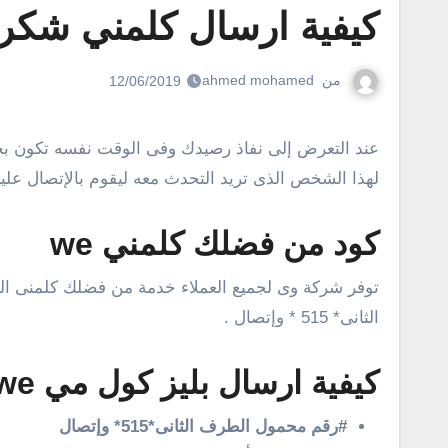
كيفية ارسال كلمني شكرا
من
ahmed mohamed
12/06/2019
عند التعرض إلى نفاذ رصيدك وفى الوقت نفسه تكون بحاجة إلى التواصل مع أى شخص أخر، هنا ستحتاج إلى كود كلمني شكرا وي والذى يساعدك على إرسال رسالة بليز كول
لهذا الشخص الذى تريد التحدث معه ليقوم بالإتصال علي
كود من فضلك كلمني we
توفر شركة وى لجميع العملاء خدمة من فضلك كلمنى ال
الثانى* 515 * وإتصال .
كيفية ارسال بليز كول مي we
#رقم محمول الطرف الثانى*515* وإتصال