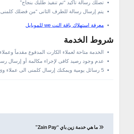
تصلك رسالة تأكيد “تم تنفيذ طلبك بنجاح”
يتم إرسال رسالة للطرف الثانى “من فضلك كلمنى”
معرفة استهلاك باقة النت we للموبايل
شروط الخدمة
الخدمة متاحة لعملاء الكارت المدفوع مقدماََ وعملاء
عدم وجود رصيد كافى لإجراء مكالمة أو إرسال رسا
5 رسائل يومية ويمكنك إرسال كلمنى الى عملاء وى أو عملاء الشبكات الأخرى
تصفّح
ما هي خدمة زين باي “Zain Pay”
المقالات