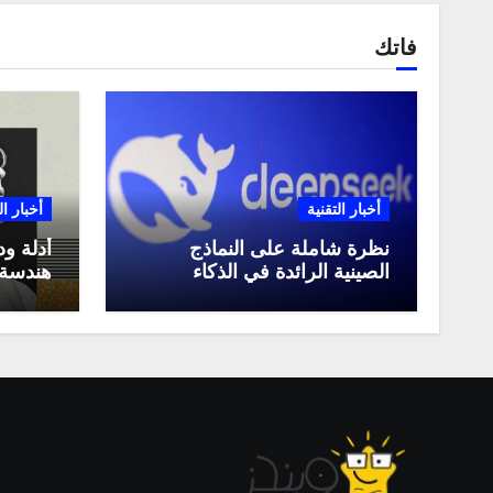
فاتك
أخبار التقنية
أخبار ال
نظرة شاملة على النماذج
أدلة ود
الصينية الرائدة في الذكاء
هندسة 
الاصطناعي، ومقارنة بينها،
لعام 2025
وكيف تستفيد منها في عام
2025