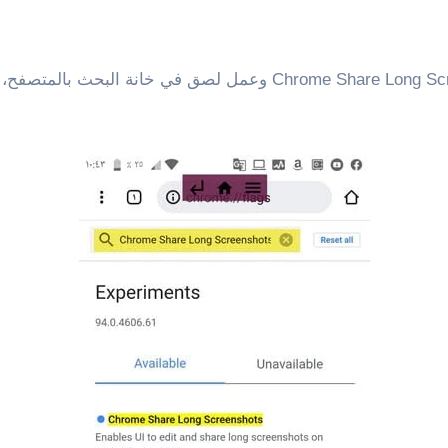
بمجرد أن تفتح معك الصفحة أدناه، قم بنسخ me Share Long Screenshots