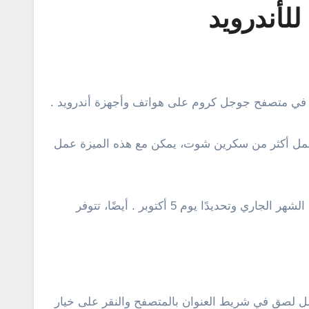
لأندرويد
 عمل أكثر من سكرين شوت، يمكن مع هذه الميزة عمل
وبناءً على أهمية ميزة لقطة شاشة طويلة، قامت جوجل بدمج الميزة في أندرويد 12 الذي من المتوقع إطلاقه رسميًا خلال الشهر الجاري وتحديدًا يوم 5 أكتوبر . أيضًا، تتوفر
عله هو فتح متصفح جوجل كروم على هاتفك أندرويد الخاص بك، ثم بعد ذلك قم بنسخ chrome: // flags وعمل لصق في شريط العنوان بالمتصفح والنقر على خيار