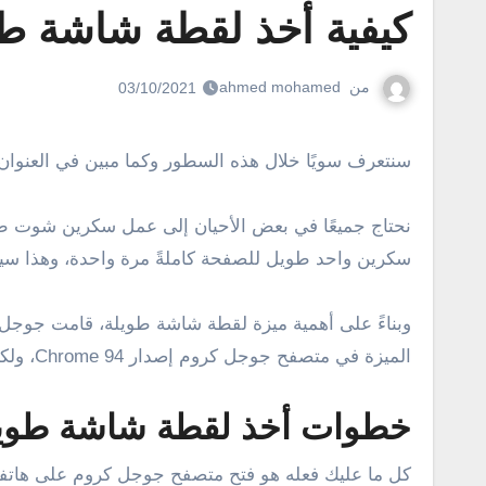
كيفية أخذ لقطة شاشة طو
من
ahmed mohamed
03/10/2021
سنتعرف سويًا خلال هذه السطور وكما مبين في العنوان على شرح خطوات أخذ لقطة شاشة ط
نحتاج جميعًا في بعض الأحيان إلى عمل سكرين شوت طو
سكرين واحد طويل للصفحة كاملةً مرة واحدة، وهذا سيكون
الميزة في متصفح جوجل كروم إصدار Chrome 94، ولكنها تتطلب التفعيل بشكل يدوي .
خطوات أخذ لقطة شاشة طوي