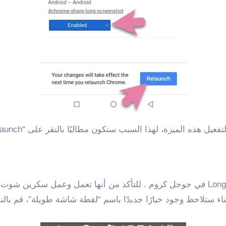
ة، لهذا السبب ستكون مطالبًا بالنقر على “Relaunch” لإعادة التشغيل .
الآن جاء الدور على طريقة استخدام ميزة Long Screenshot في جوجل كروم . للتأكد من أن
اء ستلاحظ وجود خيارًا جديدًا باسم “لقطة شاشة طويلة”، قم بالنق