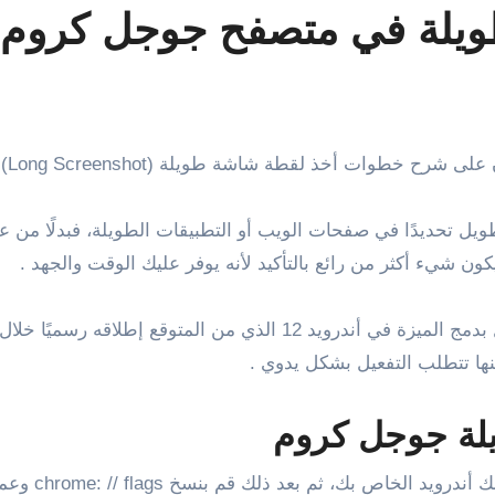
يلة في متصفح جوجل كروم ل
ويلة (Long Screenshot) في متصفح جوجل كروم على هواتف وأجهزة أندرويد .
يل تحديدًا في صفحات الويب أو التطبيقات الطويلة، فبدلًا من
 شيء أكثر من رائع بالتأكيد لأنه يوفر عليك الوقت والجهد .
لة جوجل كروم
كل ما عليك ف