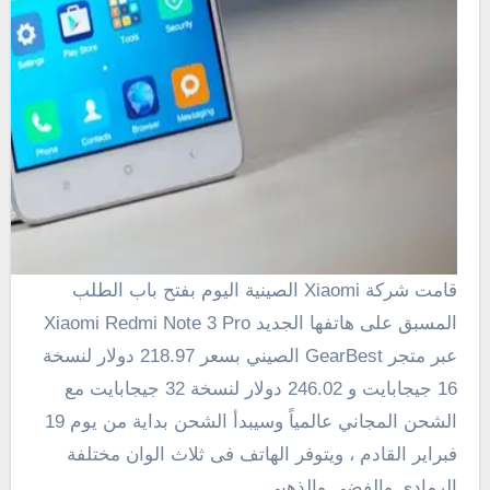
قامت شركة Xiaomi الصينية اليوم بفتح باب الطلب
المسبق على هاتفها الجديد Xiaomi Redmi Note 3 Pro
عبر متجر GearBest الصيني بسعر 218.97 دولار لنسخة
16 جيجابايت و 246.02 دولار لنسخة 32 جيجابايت مع
الشحن المجاني عالمياً وسيبدأ الشحن بداية من يوم 19
فبراير القادم ، ويتوفر الهاتف فى ثلاث الوان مختلفة
الرمادي والفضي والذهبي .