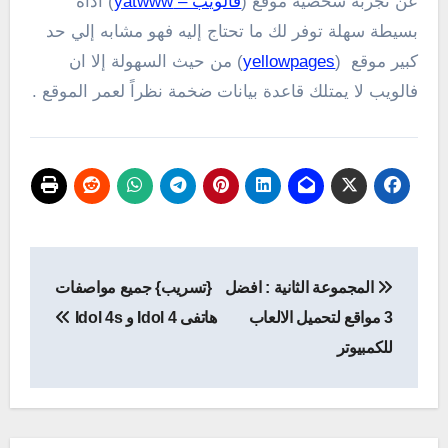
عن تجربة شخصية موقع (
فالويب –
yatwww
)
أداة
بسيطة سهلة توفر لك ما تحتاج إليه فهو مشابه إلي حد
كبير موقع (
yellowpages
) من حيث السهولة إلا ان
فالويب لا يمتلك قاعدة بيانات ضخمة نظراً لعمر الموقع .
تصفّح
المجموعة الثانية : افضل
{تسريب} جميع مواصفات
المقالات
3 مواقع لتحميل الالعاب
هاتفى Idol 4 و Idol 4s
للكمبيوتر