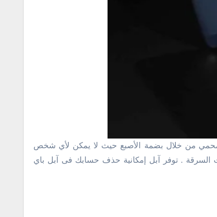
محمي من خلال بضمة الأصبع حيث لا يمكن لأي شخص
 السرقة . توفر آبل إمكانية حذف حسابك فى آبل باي