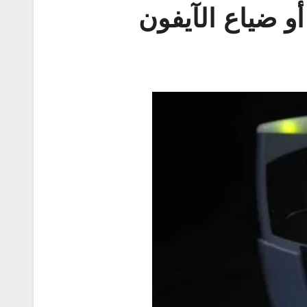
و ضياع الآيفون