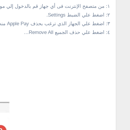
١: من متصفح الإنترنت فى أي جهاز قم بالدخول إلي موقع http://icloud.com
٢: اضغط علي الضبط Settings.
٣: اضغط علي الجهاز الذي ترغب بحذف Apple Pay منه في قسم اجهزتي My Devices في الاسفل يجب ان تري شعار آبل باي بجوار اي جهاز به الخدمه.
٤: اضغط علي حذف الجميع Remove All…