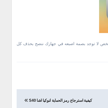
ي شخص لا توجد بصمة اصبعه في جهازك ننصح بحذف كل
كيفية استرجاع رمز الحماية لنوكيا اشا S40