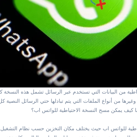
لك الرسائل النصية والصور والفيديوهات وملفات PDF وغيرها من أنواع الملفات التي يتم تبادله
نا كيف يمكن مسح النسخة الاحتياطية للواتس اب؟
ياطية للواتس اب حيث يختلف مكان التخزين حسب نظام التشغيل ال