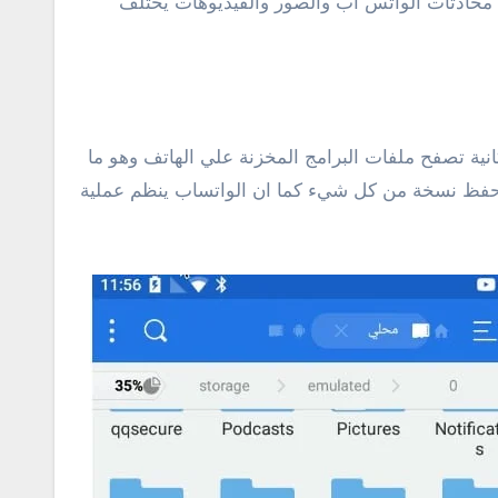
لتالي مكان تخزين محادثات الواتس اب والصور والفيديوهات يختلف
ية تصفح ملفات البرامج المخزنة علي الهاتف وهو ما
أندرويد سوف تلاحظ وجود فولدر بإسم whatsapp في هذا الفولدر يتم حفظ نسخة من كل شيء كما ان الواتساب ينظم عملية