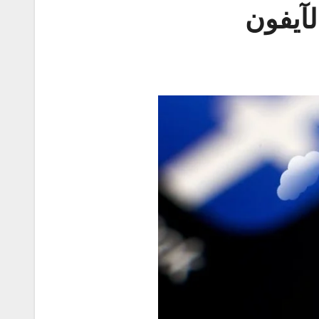
لآيفون