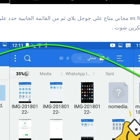
يمكنك استخدام برنامج تصفح الملفات مثل es file explorer مجاني متاح علي جوجل بلاي ثم م