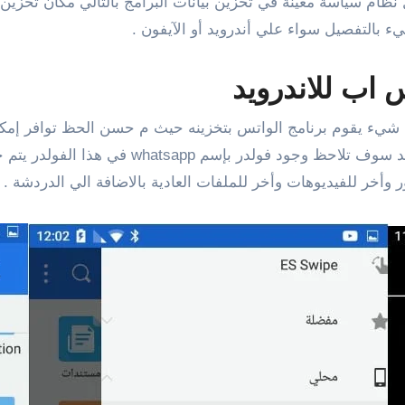
جهزة الأندرويد عن اجهزة IOS حيث لكل نظام سياسة معينة في تخزين بيانات البرامج با
التفصيل سواء علي أندرويد أو الآيفون .
 اب للاندرويد
 شيء يقوم برنامج الواتس بتخزينه حيث م حسن الحظ توافر إمكان
يحدث عند استخدام اي من برامج تصفح ملفات ال
خر للفيديوهات وأخر للملفات العادية بالاضافة الي الدردشة .