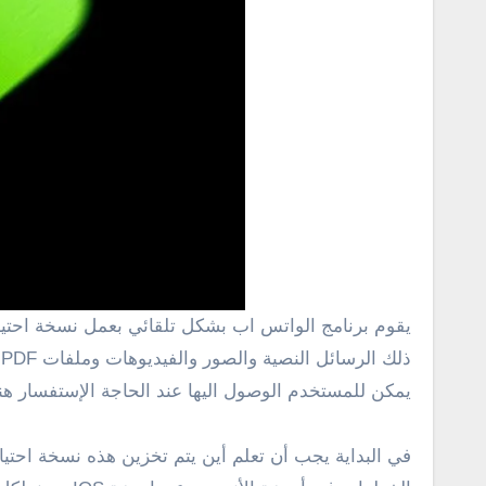
يقوم برنامج الواتس اب بشكل تلقائي بعمل نسخة احتياطية من البيانات التي تستخدم عبر الرسائل تشمل هذه النسخة كل شيء يتم علي الواتس وفي سجل الدردشة بما في
ذ
يمكن للمستخدم الوصول اليها عند الحاجة الإستفسار ه
في البداية يجب أن تعلم أين يتم تخزين هذه نسخة احت