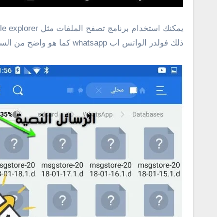
ذلك فولدر الواتس اب whatsapp كما هو واضح من السكرين شوت .