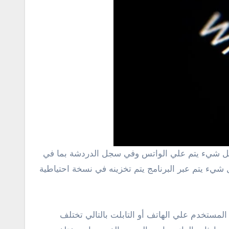
ا حتي الرسائل النصية كل شيء يتم عبر البرنامج يتم تخزينه في نسخة احتياطية
مستخدم علي الهاتف أو التابلت بالتالي تختلف