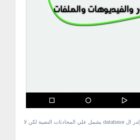
الأن لاحظ يوجد هنا كل شيء تم حفظه من الواتس اب فولدر ال Media يضم الصور والفيديوهات والملفات الصوتية وفولدر ال database يشمل علي المحادثات النصية لكن لا