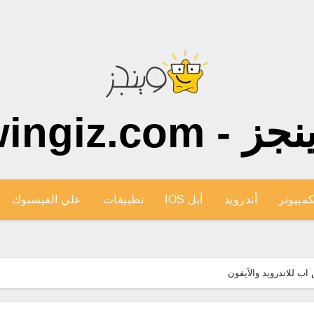
ز - wingiz.com
كمبيوتر
أندرويد
آبل IOS
تطبيقات
علي الفيسبوك
ب للاندرويد والآيفون