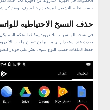
الخطوات في أ
حسب نظام التشغيل المستخدم هنا سوف نوضح كل شيء ب
حذف النسخ الاحتياطيه للواتس
في نسخة الواتس اب للاندرويد يمكنك التحكم التام بكل
حفظ الملفات حسب النوع سوف تعثر علي فولدر للصور وأ