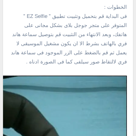
الخطوات :
فى البداية قم بتحميل وتثبيت تطبيق ” EZ Selfie ”
المتوفر على متجر جوجل بلاى بشكل مجانى على
هاتفك، وبعد الانتهاء من التثبيت قم بتوصيل سماعة هاند
فري بالهاتف بشرط الا ان يكون مشغيل الموسيقى لا
يعمل ثم قم بالضغط على الزر الموجود فى سماعة هاند
فري لالتقاط صور سيلفى كما فى الصورة ادناه .