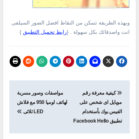
وبهذه الطريقة تتمكن من التقاط افضل الصور السيلفى
انت واصدقائك بكل سهولة . {
رابط تحميل التطبيق
}
تصفّح
كيفية معرفة رقم
مواصفات وصور مسربة
المقالات
موبايل اى شخص على
لهاتف لوميا 950 مع فلاش
الفيس بوك بأستخدام
LED ثلاثى
تطبيق Facebook Hello