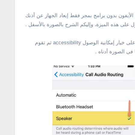
لأيفون بدون برامج بمجر فقط إبعاد الجهاز عن أذنك
 على هذه الميزة، وإليكم الشرح بالصورة بالأسفل .
للبدء فى تطبيق هذا الشرح سوف تحتاج إلى الدخول للإعدادات Settings ثم النقر على خيار عام General وبعد ذلك أنقر على خيار إمكانية الوصول accessibility ثم تقوم