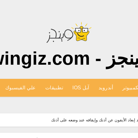
ز - wingiz.com
كمبيوتر
أندرويد
آبل IOS
تطبيقات
علي الفيسبوك
 إبعاد الأيفون عن أذنك وإيقافه عند وضعه على أذنك