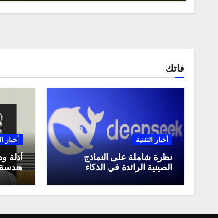
فاتك
أخبار التقنية
أخبار ال
نظرة شاملة على النماذج
أدلة ود
الصينية الرائدة في الذكاء
هندسة 
الاصطناعي، ومقارنة بينها،
لعام 2025
وكيف تستفيد منها في عام
2025