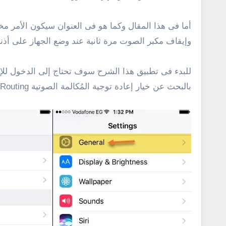
أما فى هذا المقال وكما هو فى العنوان سيكون الأمر م
وإيقاف مكبر الصوت مرة ثانية عند وضع الجهاز على أذن
بالبحث عن خيار إعادة توجية المُكالمة الصوتية Call Audio Routing، في النافذة الجديدة يتم اختيار السماعة Speaker كما فى الصورة أدناه .