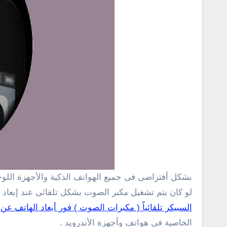
بشكل أفتراضى فى جميع الهواتف الذكية والأجهزة اللوحية يكون مكبر الصوت أو السبيكر مقفول أثناء المكالمة ويتم تشغيله عندما يقوم المستخدم نفسه بالنقر عليه، ولكن لماذا
لو كان يتم تشغيل مكبر الصوت بشكل تلقائى عند إبعاد ا
السبيكر تلقائياً ( مكبرات الصوت ) فور أبعاد الهاتف عن 
الخاصية فى هواتف وأجهزة الأندرويد .