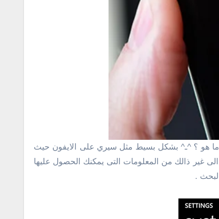
ا ما هو ؟ ^ـ^ بشكل بسيط مثل سيري على الايفون حيث
الإتصال وتشغيل تطبيق MP3 الخرائط معرفة حالة الطقس الى غير ذالك من المعلومات التى يمكنك الحصول عليها
لبحث .