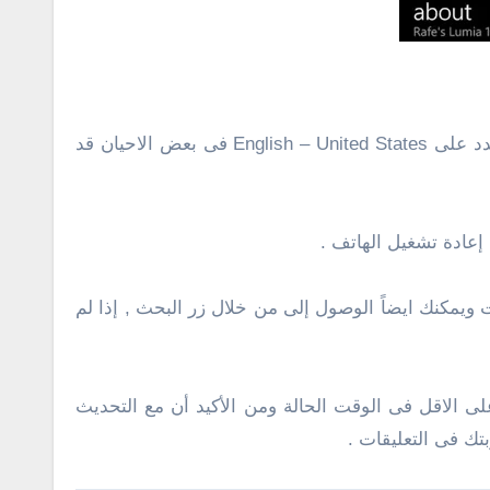
[dropcap]١[/dropcap] تغيير إعدادات اللغة إلى “الإنجليزية (الولايات المتحدة)” ويتم ذالك من خلال الإعدادت ثم اللغة حدد على English – United States فى بعض الاحيان قد
طبيقات ويمكنك ايضاً الوصول إلى من خلال زر البحث , إذا لم
ا ومن ثم لا تتوقع الكثير على الاقل فى الوقت الحالة ومن الأكيد أن مع التحديث