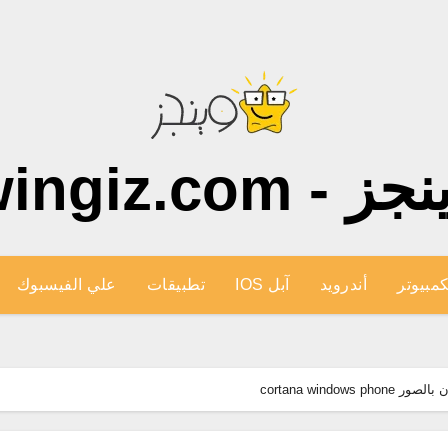
ز - wingiz.com
كمبيوتر
أندرويد
آبل IOS
تطبيقات
علي الفيسبوك
cortana windo