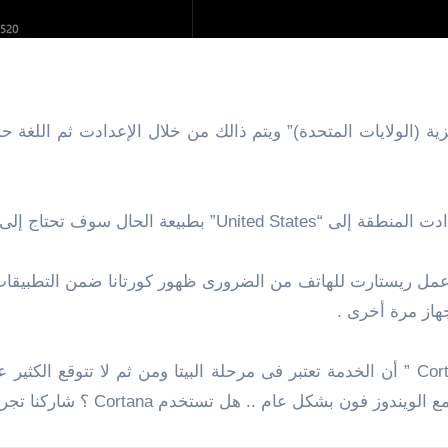
إعدادت السابقة و عمل ريستارت للهاتف من الضرورى ظهور كورتانا ضمن الت
هاز مرة أخرى .
يجب أن تضع فى إعتبارك عند إستخدام التطبيق ” Cortana ” أن الخدمة تعتبر فى مرحلة البيت
 .. هل تستخدم Cortana ؟ شاركنا تجربتك فى التعليقات .