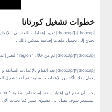
خطوات تشغيل كورتانا
تحتاج إلى تحميل ملفات إضافية لتمكين ذالك .
[dropcap]٢[/dropcap] ثم من خلال ” region ” لتغير إعدادت المنطقة إلى “United States” بطبيعة الحال سوف تحتاج إلى إعادة تشغيل الهاتف .
[dropcap]٣[/dropcap] بعد القيام بال
يعمل معك تأكد من الإعدادت السابقة ثم أعد تشغيل الج
المستمر سوف يصل إلى مستوى مميز كما يحدث الان مع الويندوز فون بشكل عام