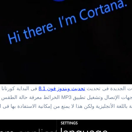
زات الجديدة فى تحديث
تحديث ويندوز فون 8.1
فى البداية كورتان
يقوم بتنفيذ الأوامر الصوتية للمستخدم مثل البحث فى جهات 
للغة الأنجليزية ولكن هذا لا يمنع من إمكانية الاستفادة بها فى ا