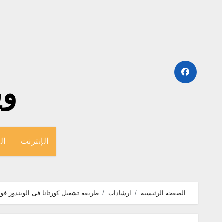
لتجاوز
لى
لمحتوى
وينج
الإنترنت
ال
الصفحة الرئيسية
ارشادات
طريقة تشغيل كورتانا فى الويندوز فون بالصور ws phone