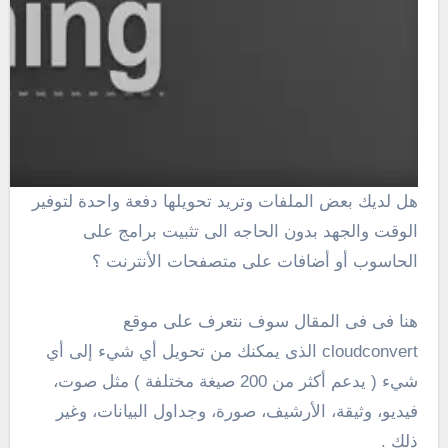
هل لديك بعض الملفات وتريد تحويلها دفعة واحدة لتوفير
الوقت والجهد بدون الحاجه الى تثبيت برامج على
الحاسوب أو أضافات على متصفحات الأنترنت ؟
هنا فى فى المقال سوف نتعرف على موقع
cloudconvert الذى يمكنك من
تحويل
أي شيء
إلى أي
شيء
( يدعم
أكثر
من 200
صيغة مختلفة ) مثل
صوت
،
فيديو
، وثيقة
،
الأرشيف،
صورة
، وجداول البيانات
، وغير
ذلك .