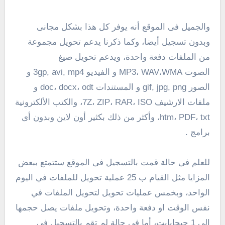
والجميل فى الموقع أنه يوفر كل هذا بشكل مجانى
وبدون تسجيل أيضا، وكما ذكرنا يدعم تحويل مجموعة
من الملفات دفعة واحدة، ويدعم تحويل صيغ
الصوت MP3، WAV،WMA و الفيديو 3gp, avi, mp4 و
الصور gif, jpg, png و المستندات doc، docx، odt و
ملفات الارشيف 7Z، ZIP، RAR، ISO، والكتب الألكترونية
htm، PDF، txt، وأكثر من ذلك بكثير أون لاين وبدون أى
برامج .
للعلم فى حالة قمت بالتسجيل فى الموقع ستتمتع ببعض
المزايا مثل القيام ب 25 عملية تحويل للملفات في اليوم
الواحد، وبخمس عمليات تحويل لتحويل الملفات في
نفس الوقت او دفعة واحدة، وتحويل ملفات يصل حجمها
الى 1 جيجابايت، أما فى حالة لم تقم بالتسجيل فى