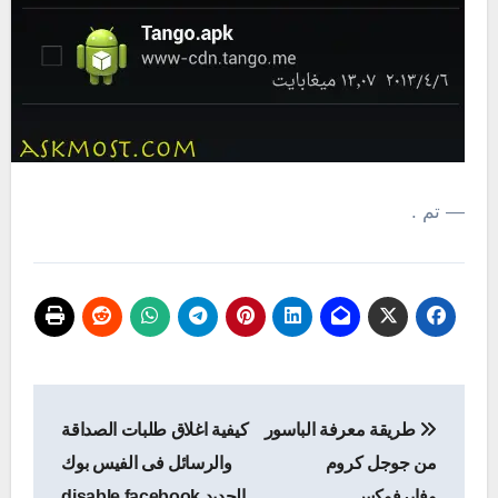
— تم .
تصفّح
طريقة معرفة الباسور
كيفية اغلاق طلبات الصداقة
المقالات
من جوجل كروم
والرسائل فى الفيس بوك
وفايرفوكس
الجديد disable facebook