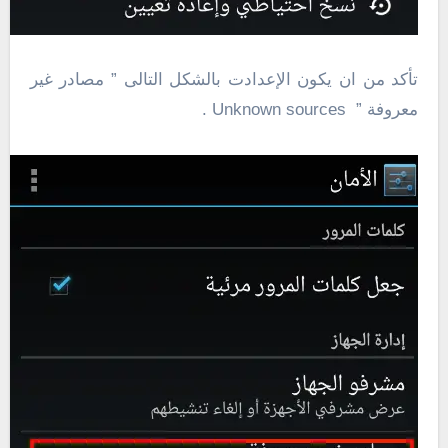
تأكد من ان يكون الإعدادت بالشكل التالى ” مصادر غير
معروفة ” Unknown sources .