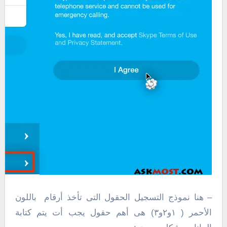
– هنا نموذج التسجيل الحقول التى تأخذ أرقام باللون
الأحمر ( ١و٢و٣) هى أهم حقول يجب أت يتم كتابة