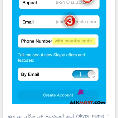
١: (skype name) إسم المستخدم فى سكاى بى وهو