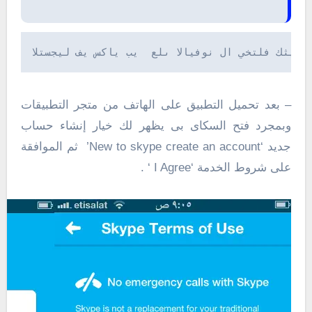
كمبيوتر نفس الخطوات تقريبا , يعتبر سكاى بى من  
– بعد تحميل التطبيق على الهاتف من متجر التطبيقات
وبمجرد فتح السكاى بى يظهر لك خيار إنشاء حساب
جديد ‘New to skype create an account’ ثم الموافقة
على شروط الخدمة ‘I Agree ‘ .