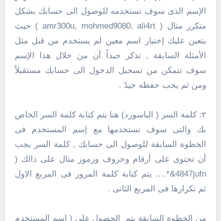
الإسم الذى سوف تستخدمه للوصول الى حسابك بشكل
متكرر مثال ( amr300u, mohmed9080, ali4rt ) حيث
يتعين عليك إختيار اسم معين لم يستخدم من قبل مثل
الأمثلة السابقة , تذكر جيداً أن من خلال هذا الإسم
سوف تتمكن من تسجيل الدخول الى حسابك مستقبلاً
ومن ثم يجب حفظه جيدً .
٢: كلمة السر ( الباسورد) هنا يتم كتابة كلمة السر الخاص
بك والتى سوف تستخدمها مع إسم المستخدم فى
الخطوة السابقة للوصول الى حسابك , كلمة السر يجب
أن تحتوى على أرقام وحروف ورموز مثال على ذالك (
4847jufn&*…. يتم كتابة كلمة المرور فى المربع الاول
ثم تكرارها فى المربع الثانى .
من الخطوة السابقة يتم الحصول على ( اسم المستخدم