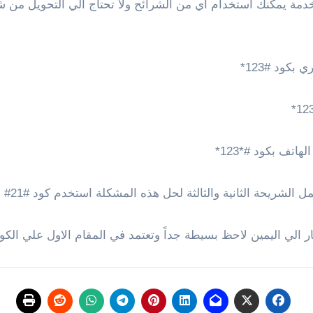
الة الاشتراك بهذه الخدمة يمكنك استخدام اي من الشرائح ولا تحتاج الي الت
يمين لاحظ بسيطة جداً وتعتمد في المقام الاول علي الكود ١٢٣ ورمز # والنجمة