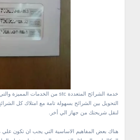
خدمة الشرائح المتعددة stc من الخدمات المميزة والتي توفر عليك الوقت والجهد حيث يصبح لديك اكثر من شريحة لرقم واحد ثلاث شرائح مختلفة لنفس الرقم مع امكانية
التحويل بين الشرائح بسهولة تامة مع امتلاك كل الشرائ
لنقل شريحتك من جهاز الي أخر.
هناك بعض المفاهيم الاساسية التي يجب ان تكون علي م