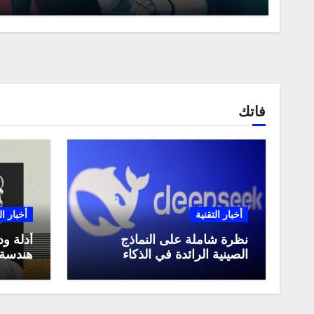
فاتك
أخبار التقنية
أخبار ال
نظرة شاملة على النماذج
أدلة ود
الصينية الرائدة في الذكاء
هندسة 
الاصطناعي، ومقارنة بينها،
لعام 2025
وكيف تستفيد منها في عام
2025