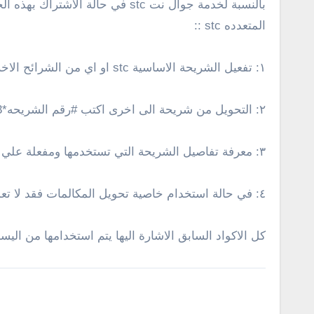
بالنسبة لخدمة جوال نت stc في ح
المتعدده stc ::
١: تفعيل الشريحة الاساسية stc او اي من الشرائح الاخري بكود #123*
٢: التحويل من شريحة الى اخرى اكتب #رقم الشريحه*123*
٣: معرفة تفاصيل الشريحة التي تستخدمها ومفعلة علي الهاتف بكود #*123*
٤: في حالة استخدام خاصية تحويل المكالمات فقد لا تعمل الشريحة الثانية والثالثة لحل هذه المشكلة استخدم كود #21#
كل الاكواد السابق الاشارة اليها يتم استخدامها من اليسار الي ال