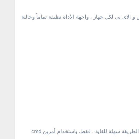
اى بى لكل جهاز . واجهة الأداة نظيفة تماماً وخالية
استخدام موجه الأوامر cmd لمعرفة الهواتف والأجهزة المتصلة بالشبكة الخاصة بك بدون الحاجة إلى برامج طرف ثالث . الطريقة سهلة للغاية . فقط، باستخدام أمرين cmd