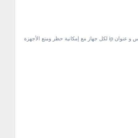
لحسن الحظ، توفر أجهزة الراوتر خيار ضمن الإعدادات يسمح بإمكانية معرفة الاجهزة المتصلة بالشبكة وعرض الماك أدرس و عنوان ip لكل جهاز مع إمكانية حظر ومنع الأجهزة