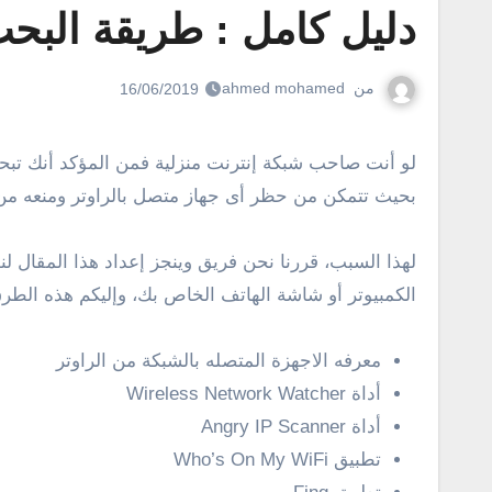
دليل كامل : طريقة البحث
من
ahmed mohamed
16/06/2019
لو أنت صاحب شبكة إنترنت منزلية فمن المؤكد أنك تبحث عن برنامج لمعرفة الاجهزة المتصلة بالشبكة والتحكم بها، برنامج يعرض لك ip والماك ادرس للأجهزة المتصلة بالشبكة
بحيث تتمكن من حظر أى جهاز متصل بالراوتر ومنعه من 
لهذا السبب، قررنا نحن فريق وينجز إعداد هذا المقال 
الكمبيوتر أو شاشة الهاتف الخاص بك، وإليكم هذه الطرق
معرفه الاجهزة المتصله بالشبكة من الراوتر
أداة Wireless Network Watcher
أداة Angry IP Scanner
تطبيق Who’s On My WiFi‏