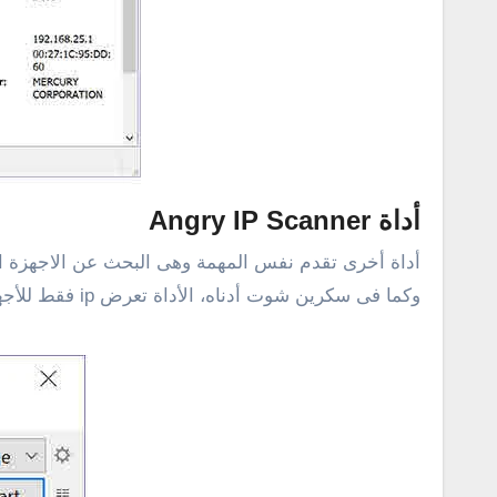
أداة Angry IP Scanner
أداة أخرى تقدم نفس المهمة وهى البحث عن الاجهزة المت
وكما فى سكرين شوت أدناه، الأداة تعرض ip فقط للأجهزة المتصلة ولا تعرض الماك أدرس . [للتحميل من