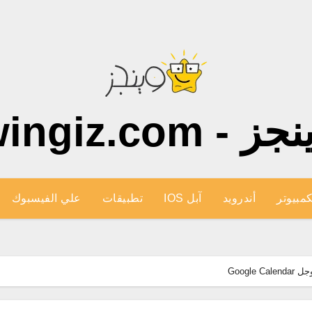
ز - wingiz.com
كمبيوتر
أندرويد
آبل IOS
تطبيقات
علي الفيسبوك
Googl