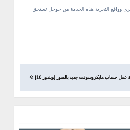
ك للإستفادة من Google Calendar علي الهاتف, من وجهة نظري وواقع التجربة هذه الخدمة من جوجل تستحق
 عمل حساب مايكروسوفت جديد بالصور [ويندوز 10]