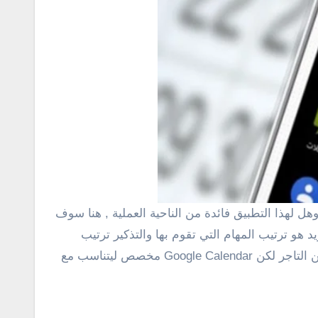
هو ترتيب المهام التي تقوم بها والتذكير ترتيب
الأجتماعات الي غير ذلك من المهام التي تختلف من شخصي أي أخر فمهام الطالب تختلف عن أصحاب الأعمال تختلف عن التاجر لكن Google Calendar مخصص ليتناسب مع