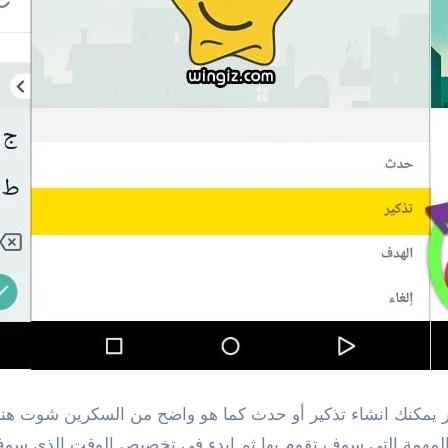
مر يمكنك انشاء تذكير أو حدث كما هو واضح من السكرين شوت هنا 
المهمة التي سوف تقوم بها ثم ابدء في تخصيص الوقت الذي سوف