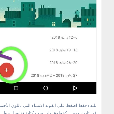
للبدء فقط اضغط علي ايقونة الانشاء التي باللون الأح
في تاريخ معين , كخطوة أولي يجب كتابة تفاصيل حول 