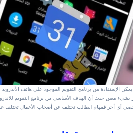
 بشيء معين حيث أن الهدف الأساسي من برنامج التقويم للاندرويد 