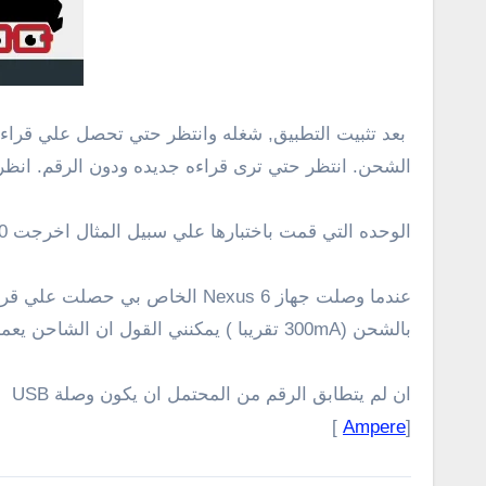
بعد تثبيت التطبيق, شغله وانتظر حتي تحصل علي قراءه 
الشحن. انتظر حتي ترى قراءه جديده ودون الرقم. انظر الان الي AC adapter نفسه لمعرفة القراءه الناتجه. لكل جهاز r
الوحده التي قمت باختبارها علي سبيل المثال اخرجت 500 مللي امبير. اعرف هذا لاني دونته بالحبر فوق AC adapter نفسه.
بالشحن (300mA تقريبا ) يمكنني القول ان الشاحن يعمل جيدا.
]
Ampere
[