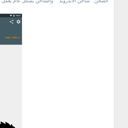
الشحن ” شاحن الأندرويد ” والشاحن بشكل عام يعمل م