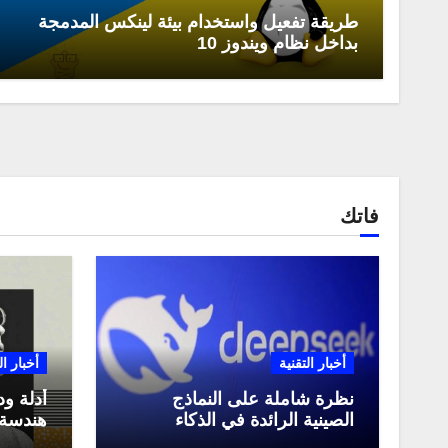
طريقة تفعيل واستخدام بيئة لينكس المدمجة
بداخل نظام ويندوز 10
فاتك
أخبار التقنية
أخبار ال
نظرة شاملة على النماذج
أدلة ود
الصينية الرائدة في الذكاء
هندسة 
الاصطناعي، ومقارنة بينها،
لعام 2025