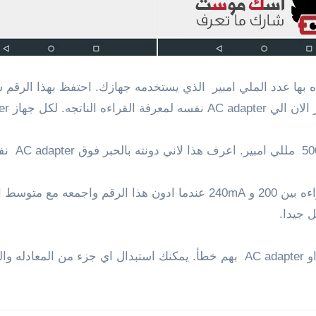
بها عدد الملي امبير الذي يستخدمه جهازك. احتفظ بهذا الرقم ست
AC adapte ناتج محدد.
عندما وصلت جهاز Nexus 6 الخاص بي حصلت علي قراءه بين 200 و 240mA عند
ان لم يتطابق الرقم من المحتمل ان يكون وصلة USB او AC adapter بهم خطأ. يمكنك