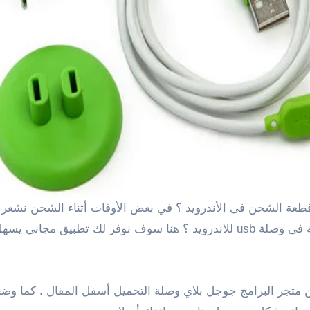
الشحن ولم يتم الشحن بالشكل الكامل هل هناك مشكلة فى وصلة usb للاندرويد ؟ ه
ل عليه من متجر البرامج جوجل بلاي وصلة التحميل أسفل المقال . كما 