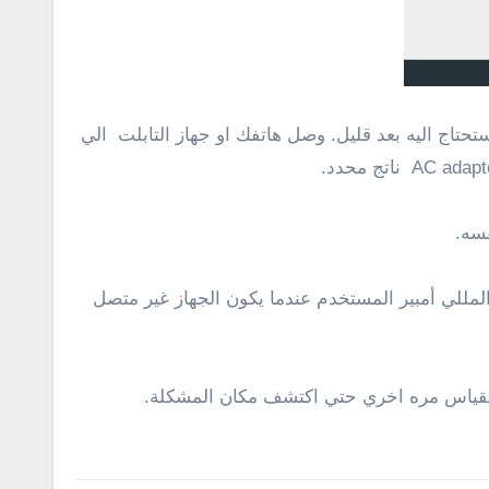
حتاج اليه بعد قليل. وصل هاتفك او جهاز التابلت الي
ما ادون هذا الرقم واجمعه مع متوسط المللي أمبير المستخدم عندما يكون الجهاز غير متصل
 استبدال اي جزء من المعادله والقياس مره اخري حتي اكتشف مكان المشكلة.