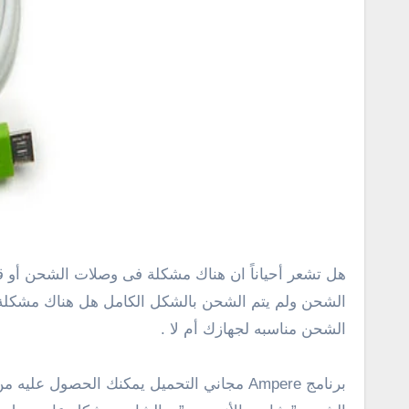
هل تشعر أحياناً ان هناك مشكلة فى وصلات الشحن أو قطعة الشحن فى الأندرويد ؟ في بعض الأوقات أثناء الشحن نشعر أن الهاتف أو التابلت إستهلك وقت كبير فى عملية
الشحن مناسبه لجهازك أم لا .
برنامج Ampere مجاني التحميل يمكنك الحصو