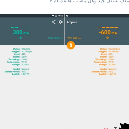
عك بشكل جيد وهل يناسب هاتفك أم لا .