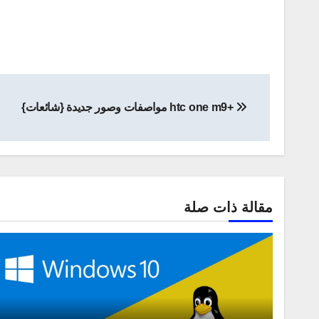
تصفّح
+htc one m9 مواصفات وصور جديدة {شائعات}
المقالات
مقالة ذات صلة