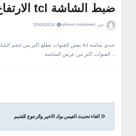
ضبط الشاشة tcl الارتفاع والعرض للقنوات
من
ahmed mohamed
20/05/2018
عندي شاشة tcl بعض القنوات تطلع اكبر من حجم الشاشة فما تطلع كاملة كيف اضبط الاعدادات ، رحت لاعدادات الصورة والزوم والتصغير كل الاوضاع ما تضبط معاها
.. القنوات اكبر من عرض الشاشة.
تصفّح
الغاء تحديث الفيس بوك الاخير والرجوع للقديم
المقالات